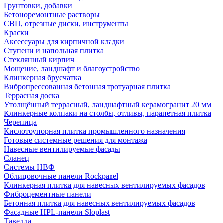
Грунтовки, добавки
Бетоноремонтные растворы
СВП, отрезные диски, инструменты
Краски
Аксессуары для кирпичной кладки
Ступени и напольная плитка
Cтеклянный кирпич
Мощение, ландшафт и благоустройство
Клинкерная брусчатка
Вибропрессованная бетонная тротуарная плитка
Террасная доска
Утолщённый террасный, ландшафтный керамогранит 20 мм
Клинкерные колпаки на столбы, отливы, парапетная плитка
Черепица
Кислотоупорная плитка промышленного назначения
Готовые системные решения для монтажа
Навесные вентилируемые фасады
Сланец
Системы НВФ
Облицовочные панели Rockpanel
Клинкерная плитка для навесных вентилируемых фасадов
Фиброцементные панели
Бетонная плитка для навесных вентилируемых фасадов
Фасадные HPL-панели Sloplast
Тавелла