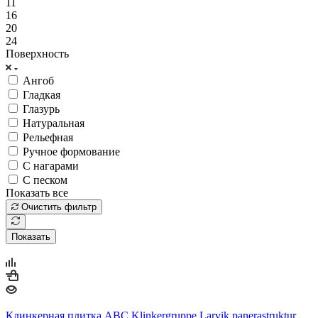
11
16
20
24
Поверхность
Ангоб
Гладкая
Глазурь
Натуральная
Рельефная
Ручное формование
С нагарами
С песком
Показать все
Очистить фильтр
Показать
Клинкерная плитка ABC Klinkergruppe Larvik panerastruktur,