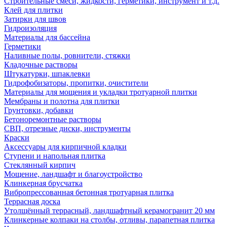
Строительные смеси, жидкости, герметики, инструмент и т.д.
Клей для плитки
Затирки для швов
Гидроизоляция
Материалы для бассейна
Герметики
Наливные полы, ровнители, стяжки
Кладочные растворы
Штукатурки, шпаклевки
Гидрофобизаторы, пропитки, очистители
Материалы для мощения и укладки тротуарной плитки
Мембраны и полотна для плитки
Грунтовки, добавки
Бетоноремонтные растворы
СВП, отрезные диски, инструменты
Краски
Аксессуары для кирпичной кладки
Ступени и напольная плитка
Cтеклянный кирпич
Мощение, ландшафт и благоустройство
Клинкерная брусчатка
Вибропрессованная бетонная тротуарная плитка
Террасная доска
Утолщённый террасный, ландшафтный керамогранит 20 мм
Клинкерные колпаки на столбы, отливы, парапетная плитка