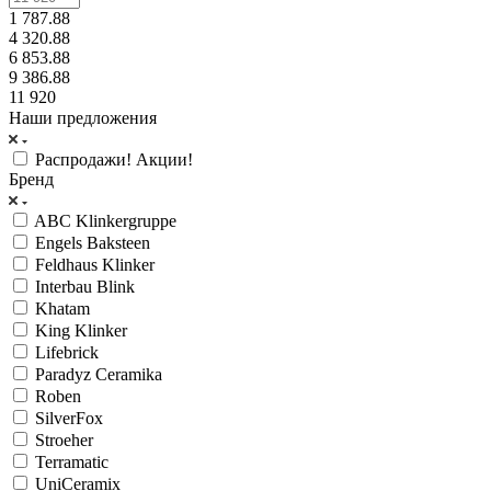
1 787.88
4 320.88
6 853.88
9 386.88
11 920
Наши предложения
Распродажи! Акции!
Бренд
ABC Klinkergruppe
Engels Baksteen
Feldhaus Klinker
Interbau Blink
Khatam
King Klinker
Lifebrick
Paradyz Ceramika
Roben
SilverFox
Stroeher
Terramatic
UniCeramix