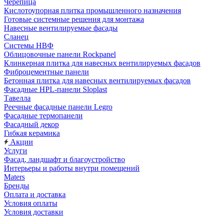
Черепица
Кислотоупорная плитка промышленного назначения
Готовые системные решения для монтажа
Навесные вентилируемые фасады
Сланец
Системы НВФ
Облицовочные панели Rockpanel
Клинкерная плитка для навесных вентилируемых фасадов
Фиброцементные панели
Бетонная плитка для навесных вентилируемых фасадов
Фасадные HPL-панели Sloplast
Тавелла
Реечные фасадные панели Legro
Фасадные термопанели
Фасадный декор
Гибкая керамика
Акции
Услуги
Фасад, ландшафт и благоустройство
Интерьеры и работы внутри помещений
Maters
Бренды
Оплата и доставка
Условия оплаты
Условия доставки