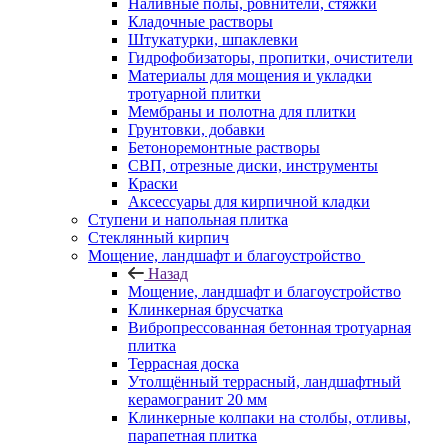
Наливные полы, ровнители, стяжки
Кладочные растворы
Штукатурки, шпаклевки
Гидрофобизаторы, пропитки, очистители
Материалы для мощения и укладки
тротуарной плитки
Мембраны и полотна для плитки
Грунтовки, добавки
Бетоноремонтные растворы
СВП, отрезные диски, инструменты
Краски
Аксессуары для кирпичной кладки
Ступени и напольная плитка
Cтеклянный кирпич
Мощение, ландшафт и благоустройство
Назад
Мощение, ландшафт и благоустройство
Клинкерная брусчатка
Вибропрессованная бетонная тротуарная
плитка
Террасная доска
Утолщённый террасный, ландшафтный
керамогранит 20 мм
Клинкерные колпаки на столбы, отливы,
парапетная плитка