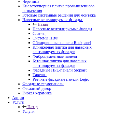
Черепица
Кислотоупорная плитка промышленного
назначения
Готовые системные решения для монтажа
Навесные вентилируемые фасады
Назад
Навесные вентилируемые фасады
Сланец
Системы НВФ
Облицовочные панели Rockpanel
Клинкерная плитка для навесных
вентилируемых фасадов
Фиброцементные панели
Бетонная плитка для навесных
вентилируемых фасадов
Фасадные HPL-панели Sloplast
Тавелла
Реечные фасадные панели Legro
Фасадные термопанели
Фасадный декор
Гибкая керамика
Акции
Услуги
Назад
Услуги