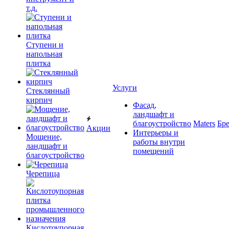
т.д.
Ступени и
напольная
плитка
Услуги
Cтеклянный
кирпич
Фасад,
ландшафт и
благоустройство
Maters
Бр
Акции
Интерьеры и
Мощение,
работы внутри
ландшафт и
помещений
благоустройство
Черепица
Кислотоупорная