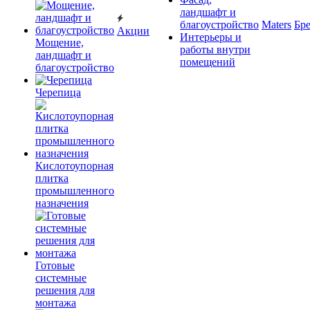
ландшафт и
благоустройство
Maters
Бр
Акции
Интерьеры и
Мощение,
работы внутри
ландшафт и
помещений
благоустройство
Черепица
Кислотоупорная
плитка
промышленного
назначения
Готовые
системные
решения для
монтажа