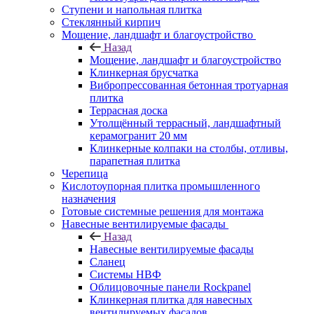
Ступени и напольная плитка
Cтеклянный кирпич
Мощение, ландшафт и благоустройство
Назад
Мощение, ландшафт и благоустройство
Клинкерная брусчатка
Вибропрессованная бетонная тротуарная
плитка
Террасная доска
Утолщённый террасный, ландшафтный
керамогранит 20 мм
Клинкерные колпаки на столбы, отливы,
парапетная плитка
Черепица
Кислотоупорная плитка промышленного
назначения
Готовые системные решения для монтажа
Навесные вентилируемые фасады
Назад
Навесные вентилируемые фасады
Сланец
Системы НВФ
Облицовочные панели Rockpanel
Клинкерная плитка для навесных
вентилируемых фасадов