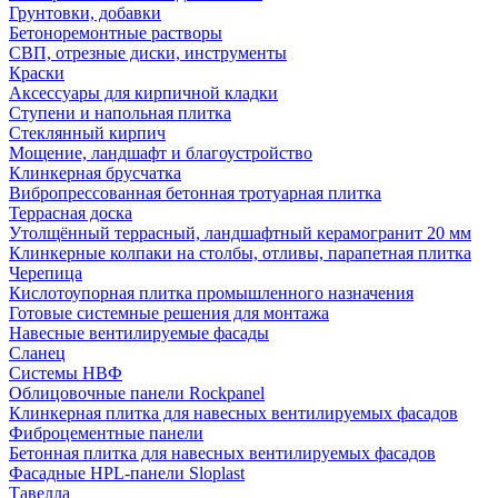
Грунтовки, добавки
Бетоноремонтные растворы
СВП, отрезные диски, инструменты
Краски
Аксессуары для кирпичной кладки
Ступени и напольная плитка
Cтеклянный кирпич
Мощение, ландшафт и благоустройство
Клинкерная брусчатка
Вибропрессованная бетонная тротуарная плитка
Террасная доска
Утолщённый террасный, ландшафтный керамогранит 20 мм
Клинкерные колпаки на столбы, отливы, парапетная плитка
Черепица
Кислотоупорная плитка промышленного назначения
Готовые системные решения для монтажа
Навесные вентилируемые фасады
Сланец
Системы НВФ
Облицовочные панели Rockpanel
Клинкерная плитка для навесных вентилируемых фасадов
Фиброцементные панели
Бетонная плитка для навесных вентилируемых фасадов
Фасадные HPL-панели Sloplast
Тавелла