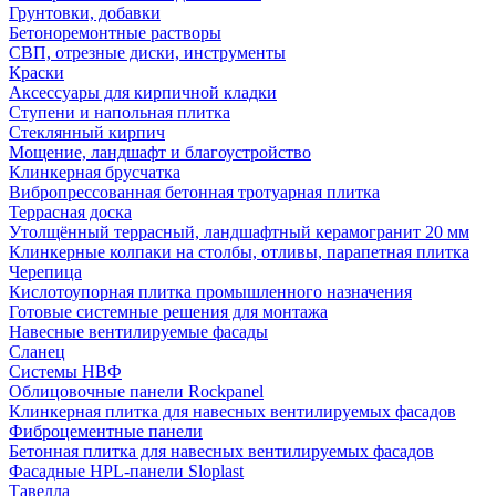
Грунтовки, добавки
Бетоноремонтные растворы
СВП, отрезные диски, инструменты
Краски
Аксессуары для кирпичной кладки
Ступени и напольная плитка
Cтеклянный кирпич
Мощение, ландшафт и благоустройство
Клинкерная брусчатка
Вибропрессованная бетонная тротуарная плитка
Террасная доска
Утолщённый террасный, ландшафтный керамогранит 20 мм
Клинкерные колпаки на столбы, отливы, парапетная плитка
Черепица
Кислотоупорная плитка промышленного назначения
Готовые системные решения для монтажа
Навесные вентилируемые фасады
Сланец
Системы НВФ
Облицовочные панели Rockpanel
Клинкерная плитка для навесных вентилируемых фасадов
Фиброцементные панели
Бетонная плитка для навесных вентилируемых фасадов
Фасадные HPL-панели Sloplast
Тавелла