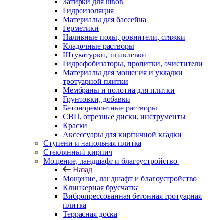
Затирки для швов
Гидроизоляция
Материалы для бассейна
Герметики
Наливные полы, ровнители, стяжки
Кладочные растворы
Штукатурки, шпаклевки
Гидрофобизаторы, пропитки, очистители
Материалы для мощения и укладки
тротуарной плитки
Мембраны и полотна для плитки
Грунтовки, добавки
Бетоноремонтные растворы
СВП, отрезные диски, инструменты
Краски
Аксессуары для кирпичной кладки
Ступени и напольная плитка
Cтеклянный кирпич
Мощение, ландшафт и благоустройство
Назад
Мощение, ландшафт и благоустройство
Клинкерная брусчатка
Вибропрессованная бетонная тротуарная
плитка
Террасная доска