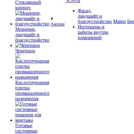
Услуги
Cтеклянный
кирпич
Фасад,
ландшафт и
благоустройство
Maters
Бр
Акции
Интерьеры и
Мощение,
работы внутри
ландшафт и
помещений
благоустройство
Черепица
Кислотоупорная
плитка
промышленного
назначения
Готовые
системные