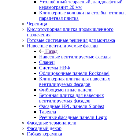
Утолщённый террасный, ландшафтный
керамогранит 20 мм
Клинкерные колпаки на столбы, отливы,
парапетная плитка
Черепица
Кислотоупорная плитка промышленного
назначения
Готовые системные решения для монтажа
Навесные вентилируемые фасады
Назад
Навесные вентилируемые фасады
Сланец
Системы НВФ
Облицовочные панели Rockpanel
Клинкерная плитка для навесных
вентилируемых фасадов
Фиброцементные панели
Бетонная плитка для навесных
вентилируемых фасадов
Фасадные HPL-панели Sloplast
Тавелла
Реечные фасадные панели Legro
Фасадные термопанели
Фасадный декор
Гибкая керамика