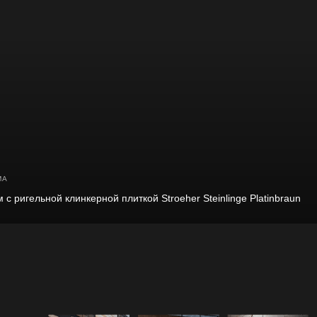
МА
с ригельной клинкерной плиткой Stroeher Steinlinge Platinbraun