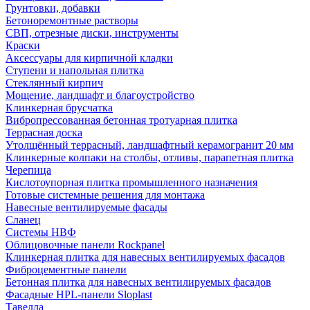
Грунтовки, добавки
Бетоноремонтные растворы
СВП, отрезные диски, инструменты
Краски
Аксессуары для кирпичной кладки
Ступени и напольная плитка
Cтеклянный кирпич
Мощение, ландшафт и благоустройство
Клинкерная брусчатка
Вибропрессованная бетонная тротуарная плитка
Террасная доска
Утолщённый террасный, ландшафтный керамогранит 20 мм
Клинкерные колпаки на столбы, отливы, парапетная плитка
Черепица
Кислотоупорная плитка промышленного назначения
Готовые системные решения для монтажа
Навесные вентилируемые фасады
Сланец
Системы НВФ
Облицовочные панели Rockpanel
Клинкерная плитка для навесных вентилируемых фасадов
Фиброцементные панели
Бетонная плитка для навесных вентилируемых фасадов
Фасадные HPL-панели Sloplast
Тавелла