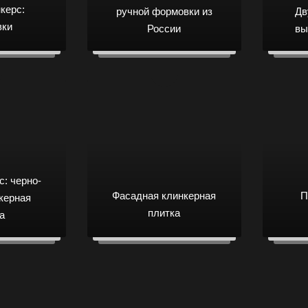
керс:
ручной формовки из
Дв
вки
России
вы
: черно-
Фасадная клинкерная
П
керная
плитка
а