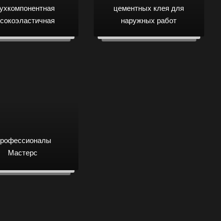
ухкомпонентная
цементных клея для
сокоэластичная
наружных работ
цементная
гидроизоляция
рофессионалы
Мастерс