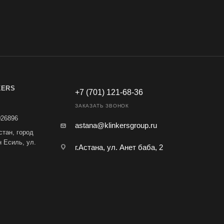
KERS
+7 (701) 121-68-36
ЗАКАЗАТЬ ЗВОНОК
026896
astana@klinkersgroup.ru
стан, город
н Есиль, ул.
г.Астана, ул. Анет баба, 2