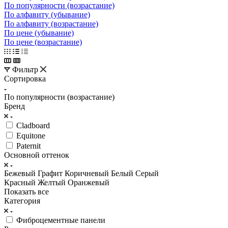
По популярности (возрастание)
По алфавиту (убывание)
По алфавиту (возрастание)
По цене (убывание)
По цене (возрастание)
Фильтр
Сортировка
По популярности (возрастание)
Бренд
Cladboard
Equitone
Paternit
Основной оттенок
Бежевый
Графит
Коричневый
Белый
Серый
Красный
Желтый
Оранжевый
Показать все
Категория
Фиброцементные панели