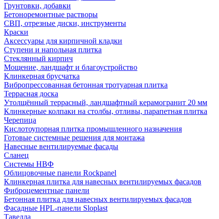
Грунтовки, добавки
Бетоноремонтные растворы
СВП, отрезные диски, инструменты
Краски
Аксессуары для кирпичной кладки
Ступени и напольная плитка
Cтеклянный кирпич
Мощение, ландшафт и благоустройство
Клинкерная брусчатка
Вибропрессованная бетонная тротуарная плитка
Террасная доска
Утолщённый террасный, ландшафтный керамогранит 20 мм
Клинкерные колпаки на столбы, отливы, парапетная плитка
Черепица
Кислотоупорная плитка промышленного назначения
Готовые системные решения для монтажа
Навесные вентилируемые фасады
Сланец
Системы НВФ
Облицовочные панели Rockpanel
Клинкерная плитка для навесных вентилируемых фасадов
Фиброцементные панели
Бетонная плитка для навесных вентилируемых фасадов
Фасадные HPL-панели Sloplast
Тавелла