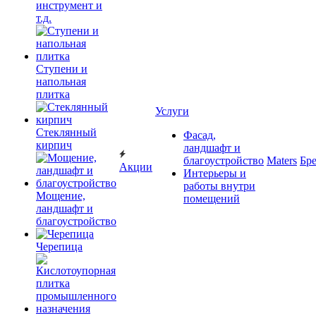
инструмент и
т.д.
Ступени и
напольная
плитка
Услуги
Cтеклянный
Фасад,
кирпич
ландшафт и
благоустройство
Maters
Бр
Акции
Интерьеры и
работы внутри
Мощение,
помещений
ландшафт и
благоустройство
Черепица