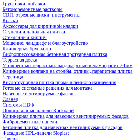
Грунтовки, добавки
Бетоноремонтные растворы
СВП, отрезные диски, инструменты
Краски
Аксессуары для кирпичной кладки
Ступени и напольная плитка
Cтеклянный кирпич
Мощение, ландшафт и благоустройство
Клинкерная брусчатка
Вибропрессованная бетонная тротуарная плитка
Террасная доска
Утолщённый террасный, ландшафтный керамогранит 20 мм
Клинкерные колпаки на столбы, отливы, парапетная плитка
Черепица
Кислотоупорная плитка промышленного назначения
Готовые системные решения для монтажа
Навесные вентилируемые фасады
Сланец
Системы НВФ
Облицовочные панели Rockpanel
Клинкерная плитка для навесных вентилируемых фасадов
Фиброцементные панели
Бетонная плитка для навесных вентилируемых фасадов
Фасадные HPL-панели Sloplast
Тавелла