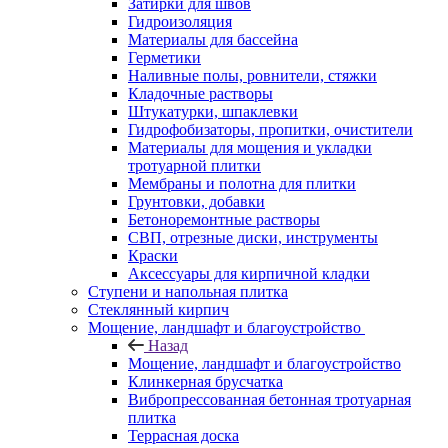
Затирки для швов
Гидроизоляция
Материалы для бассейна
Герметики
Наливные полы, ровнители, стяжки
Кладочные растворы
Штукатурки, шпаклевки
Гидрофобизаторы, пропитки, очистители
Материалы для мощения и укладки
тротуарной плитки
Мембраны и полотна для плитки
Грунтовки, добавки
Бетоноремонтные растворы
СВП, отрезные диски, инструменты
Краски
Аксессуары для кирпичной кладки
Ступени и напольная плитка
Cтеклянный кирпич
Мощение, ландшафт и благоустройство
Назад
Мощение, ландшафт и благоустройство
Клинкерная брусчатка
Вибропрессованная бетонная тротуарная
плитка
Террасная доска