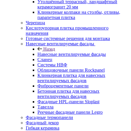
Утолщённый террасный, ландшафтный
керамогранит 20 мм
Клинкерные колпаки на столбы, отливы,
парапетная плитка
Черепица
Кислотоупорная плитка промышленного
назначения
Готовые системные решения для монтажа
Навесные вентилируемые фасады
Назад
Навесные вентилируемые фасады
Сланец
Системы НВФ
Облицовочные панели Rockpanel
Клинкерная плитка для навесных
вентилируемых фасадов
Фиброцементные панели
Бетонная плитка для навесных
вентилируемых фасадов
Фасадные HPL-панели Sloplast
Тавелла
Реечные фасадные панели Legro
Фасадные термопанели
Фасадный декор
Гибкая керамика