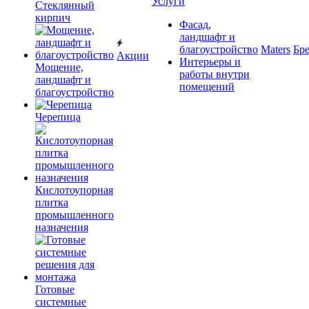
Услуги
Cтеклянный
кирпич
Фасад,
ландшафт и
благоустройство
Maters
Бр
Акции
Интерьеры и
Мощение,
работы внутри
ландшафт и
помещений
благоустройство
Черепица
Кислотоупорная
плитка
промышленного
назначения
Готовые
системные