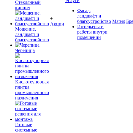
Услуги
Cтеклянный
кирпич
Фасад,
ландшафт и
благоустройство
Maters
Бр
Акции
Интерьеры и
Мощение,
работы внутри
ландшафт и
помещений
благоустройство
Черепица
Кислотоупорная
плитка
промышленного
назначения
Готовые
системные