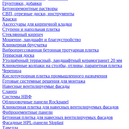
Грунтовки, добавки
Бетоноремонтные растворы
СВП, отрезные диски, инструменты
Краски
Аксессуары для кирпичной кладки
Ступени и напольная плитка
Cтеклянный кирпич
Мощение, ландшафт и благоустройство
Клинкерная брусчатка
Вибропрессованная бетонная тротуарная плитка
Террасная доска
Утолщённый террасный, ландшафтный керамогранит 20 мм
Клинкерные колпаки на столбы, отливы, парапетная плитка
Черепица
Кислотоупорная плитка промышленного назначения
Готовые системные решения для монтажа
Навесные вентилируемые фасады
Сланец
Системы НВФ
Облицовочные панели Rockpanel
Клинкерная плитка для навесных вентилируемых фасадов
Фиброцементные панели
Бетонная плитка для навесных вентилируемых фасадов
Фасадные HPL-панели Sloplast
Тавелла