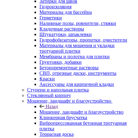
Затирки для швов
Гидроизоляция
Материалы для бассейна
Герметики
Наливные полы, ровнители, стяжки
Кладочные растворы
Штукатурки, шпаклевки
Гидрофобизаторы, пропитки, очистители
Материалы для мощения и укладки
тротуарной плитки
Мембраны и полотна для плитки
Грунтовки, добавки
Бетоноремонтные растворы
СВП, отрезные диски, инструменты
Краски
Аксессуары для кирпичной кладки
Ступени и напольная плитка
Cтеклянный кирпич
Мощение, ландшафт и благоустройство
Назад
Мощение, ландшафт и благоустройство
Клинкерная брусчатка
Вибропрессованная бетонная тротуарная
плитка
Террасная доска