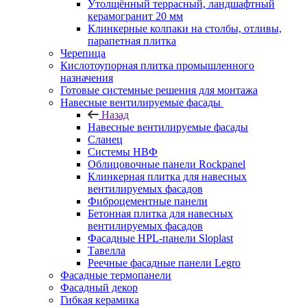
Утолщённый террасный, ландшафтный
керамогранит 20 мм
Клинкерные колпаки на столбы, отливы,
парапетная плитка
Черепица
Кислотоупорная плитка промышленного
назначения
Готовые системные решения для монтажа
Навесные вентилируемые фасады
Назад
Навесные вентилируемые фасады
Сланец
Системы НВФ
Облицовочные панели Rockpanel
Клинкерная плитка для навесных
вентилируемых фасадов
Фиброцементные панели
Бетонная плитка для навесных
вентилируемых фасадов
Фасадные HPL-панели Sloplast
Тавелла
Реечные фасадные панели Legro
Фасадные термопанели
Фасадный декор
Гибкая керамика