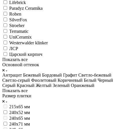
Lifebrick
Paradyz Ceramika
Roben
SilverFox
Stroeher
Terramatic
UniCeramix
Westerwalder klinker
ЛСР
Царский кирпич
Показать все
Основной оттенок
Антрацит
Бежевый
Бордовый
Графит
Светло-бежевый
Светло-серый
Фиолетовый
Коричневый
Белый
Черный
Серый
Красный
Желтый
Зеленый
Оранжевый
Показать все
Размер плитки
215х65 мм
240x52 мм
240x65 мм
240x71 мм