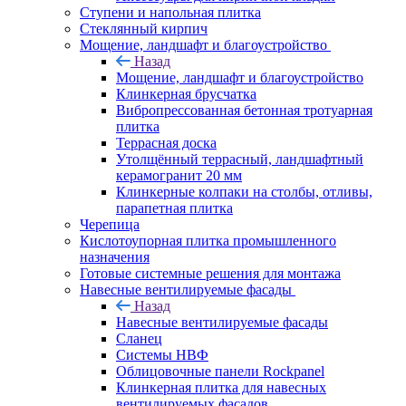
Ступени и напольная плитка
Cтеклянный кирпич
Мощение, ландшафт и благоустройство
Назад
Мощение, ландшафт и благоустройство
Клинкерная брусчатка
Вибропрессованная бетонная тротуарная
плитка
Террасная доска
Утолщённый террасный, ландшафтный
керамогранит 20 мм
Клинкерные колпаки на столбы, отливы,
парапетная плитка
Черепица
Кислотоупорная плитка промышленного
назначения
Готовые системные решения для монтажа
Навесные вентилируемые фасады
Назад
Навесные вентилируемые фасады
Сланец
Системы НВФ
Облицовочные панели Rockpanel
Клинкерная плитка для навесных
вентилируемых фасадов