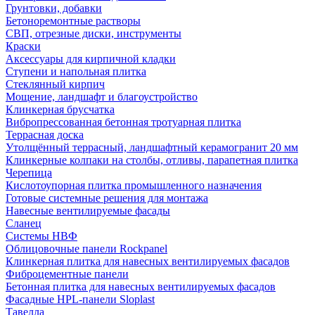
Грунтовки, добавки
Бетоноремонтные растворы
СВП, отрезные диски, инструменты
Краски
Аксессуары для кирпичной кладки
Ступени и напольная плитка
Cтеклянный кирпич
Мощение, ландшафт и благоустройство
Клинкерная брусчатка
Вибропрессованная бетонная тротуарная плитка
Террасная доска
Утолщённый террасный, ландшафтный керамогранит 20 мм
Клинкерные колпаки на столбы, отливы, парапетная плитка
Черепица
Кислотоупорная плитка промышленного назначения
Готовые системные решения для монтажа
Навесные вентилируемые фасады
Сланец
Системы НВФ
Облицовочные панели Rockpanel
Клинкерная плитка для навесных вентилируемых фасадов
Фиброцементные панели
Бетонная плитка для навесных вентилируемых фасадов
Фасадные HPL-панели Sloplast
Тавелла