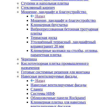
Ступени и напольная плитка
Cтеклянный кирпич
Мощение, ландшафт и благоустройство
Назад
Мощение, ландшафт и благоустройство
Клинкерная брусчатка
Вибропрессованная бетонная тротуарная
плитка
Террасная доска
Утолщённый террасный, ландшафтный
керамогранит 20 мм
Клинкерные колпаки на столбы, отливы,
парапетная плитка
Черепица
Кислотоупорная плитка промышленного
назначения
Готовые системные решения для монтажа
Навесные вентилируемые фасады
Назад
Навесные вентилируемые фасады
Сланец
Системы НВФ
Облицовочные панели Rockpanel
Клинкерная плитка для навесных
вентилируемых фасадов