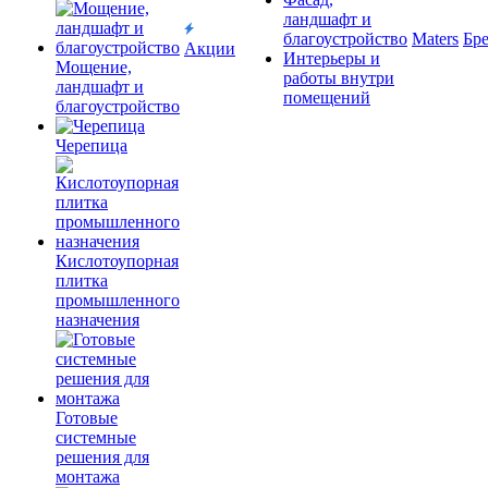
ландшафт и
благоустройство
Maters
Бр
Акции
Интерьеры и
Мощение,
работы внутри
ландшафт и
помещений
благоустройство
Черепица
Кислотоупорная
плитка
промышленного
назначения
Готовые
системные
решения для
монтажа