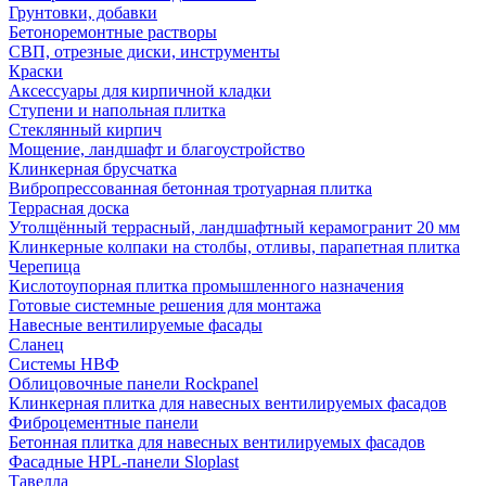
Грунтовки, добавки
Бетоноремонтные растворы
СВП, отрезные диски, инструменты
Краски
Аксессуары для кирпичной кладки
Ступени и напольная плитка
Cтеклянный кирпич
Мощение, ландшафт и благоустройство
Клинкерная брусчатка
Вибропрессованная бетонная тротуарная плитка
Террасная доска
Утолщённый террасный, ландшафтный керамогранит 20 мм
Клинкерные колпаки на столбы, отливы, парапетная плитка
Черепица
Кислотоупорная плитка промышленного назначения
Готовые системные решения для монтажа
Навесные вентилируемые фасады
Сланец
Системы НВФ
Облицовочные панели Rockpanel
Клинкерная плитка для навесных вентилируемых фасадов
Фиброцементные панели
Бетонная плитка для навесных вентилируемых фасадов
Фасадные HPL-панели Sloplast
Тавелла