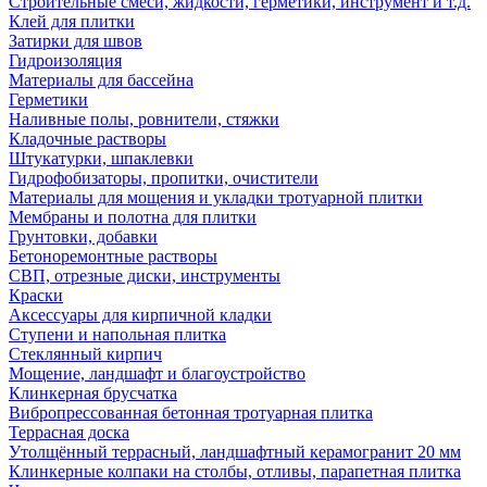
Строительные смеси, жидкости, герметики, инструмент и т.д.
Клей для плитки
Затирки для швов
Гидроизоляция
Материалы для бассейна
Герметики
Наливные полы, ровнители, стяжки
Кладочные растворы
Штукатурки, шпаклевки
Гидрофобизаторы, пропитки, очистители
Материалы для мощения и укладки тротуарной плитки
Мембраны и полотна для плитки
Грунтовки, добавки
Бетоноремонтные растворы
СВП, отрезные диски, инструменты
Краски
Аксессуары для кирпичной кладки
Ступени и напольная плитка
Cтеклянный кирпич
Мощение, ландшафт и благоустройство
Клинкерная брусчатка
Вибропрессованная бетонная тротуарная плитка
Террасная доска
Утолщённый террасный, ландшафтный керамогранит 20 мм
Клинкерные колпаки на столбы, отливы, парапетная плитка