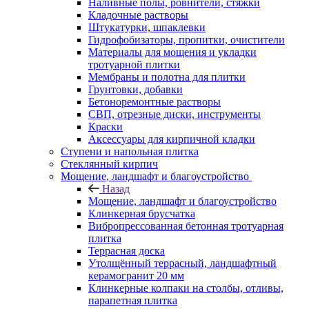
Наливные полы, ровнители, стяжки
Кладочные растворы
Штукатурки, шпаклевки
Гидрофобизаторы, пропитки, очистители
Материалы для мощения и укладки
тротуарной плитки
Мембраны и полотна для плитки
Грунтовки, добавки
Бетоноремонтные растворы
СВП, отрезные диски, инструменты
Краски
Аксессуары для кирпичной кладки
Ступени и напольная плитка
Cтеклянный кирпич
Мощение, ландшафт и благоустройство
Назад
Мощение, ландшафт и благоустройство
Клинкерная брусчатка
Вибропрессованная бетонная тротуарная
плитка
Террасная доска
Утолщённый террасный, ландшафтный
керамогранит 20 мм
Клинкерные колпаки на столбы, отливы,
парапетная плитка