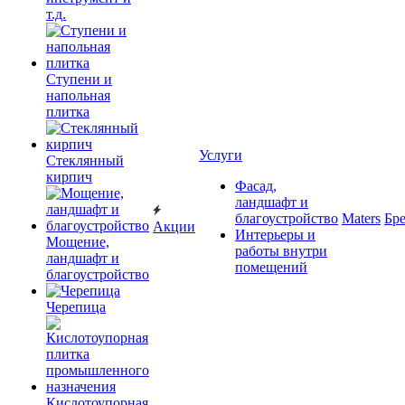
т.д.
Ступени и
напольная
плитка
Услуги
Cтеклянный
кирпич
Фасад,
ландшафт и
благоустройство
Maters
Бр
Акции
Интерьеры и
Мощение,
работы внутри
ландшафт и
помещений
благоустройство
Черепица
Кислотоупорная