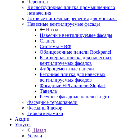
Черепица
Кислотоупорная плитка промышленного
назначения
Готовые системные решения для монтажа
Навесные вентилируемые фасады
Назад
Навесные вентилируемые фасады
Сланец
Системы НВФ
Облицовочные панели Rockpanel
Клинкерная плитка для навесных
вентилируемых фасадов
Фиброцементные панели
Бетонная плитка для навесных
вентилируемых фасадов
Фасадные HPL-панели Sloplast
Тавелла
Реечные фасадные панели Legro
Фасадные термопанели
Фасадный декор
Гибкая керамика
Акции
Услуги
Назад
Услуги