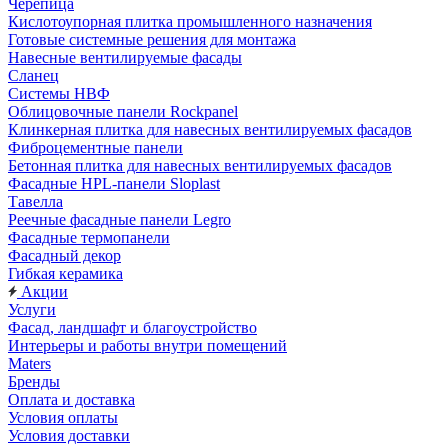
Черепица
Кислотоупорная плитка промышленного назначения
Готовые системные решения для монтажа
Навесные вентилируемые фасады
Сланец
Системы НВФ
Облицовочные панели Rockpanel
Клинкерная плитка для навесных вентилируемых фасадов
Фиброцементные панели
Бетонная плитка для навесных вентилируемых фасадов
Фасадные HPL-панели Sloplast
Тавелла
Реечные фасадные панели Legro
Фасадные термопанели
Фасадный декор
Гибкая керамика
Акции
Услуги
Фасад, ландшафт и благоустройство
Интерьеры и работы внутри помещений
Maters
Бренды
Оплата и доставка
Условия оплаты
Условия доставки