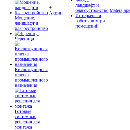
ландшафт и
благоустройство
Maters
Бр
Акции
Интерьеры и
Мощение,
работы внутри
ландшафт и
помещений
благоустройство
Черепица
Кислотоупорная
плитка
промышленного
назначения
Готовые
системные
решения для
монтажа