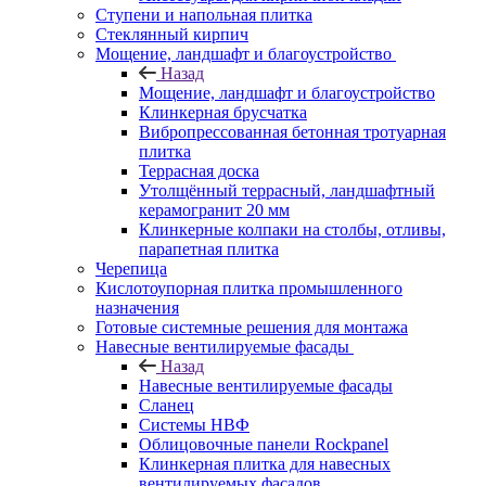
Ступени и напольная плитка
Cтеклянный кирпич
Мощение, ландшафт и благоустройство
Назад
Мощение, ландшафт и благоустройство
Клинкерная брусчатка
Вибропрессованная бетонная тротуарная
плитка
Террасная доска
Утолщённый террасный, ландшафтный
керамогранит 20 мм
Клинкерные колпаки на столбы, отливы,
парапетная плитка
Черепица
Кислотоупорная плитка промышленного
назначения
Готовые системные решения для монтажа
Навесные вентилируемые фасады
Назад
Навесные вентилируемые фасады
Сланец
Системы НВФ
Облицовочные панели Rockpanel
Клинкерная плитка для навесных
вентилируемых фасадов