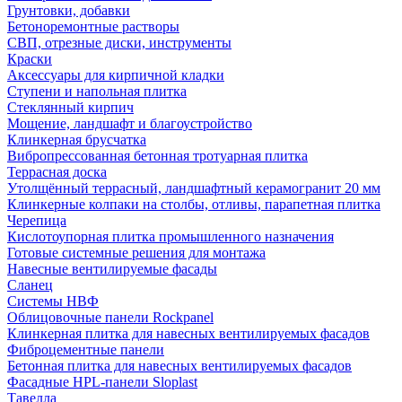
Грунтовки, добавки
Бетоноремонтные растворы
СВП, отрезные диски, инструменты
Краски
Аксессуары для кирпичной кладки
Ступени и напольная плитка
Cтеклянный кирпич
Мощение, ландшафт и благоустройство
Клинкерная брусчатка
Вибропрессованная бетонная тротуарная плитка
Террасная доска
Утолщённый террасный, ландшафтный керамогранит 20 мм
Клинкерные колпаки на столбы, отливы, парапетная плитка
Черепица
Кислотоупорная плитка промышленного назначения
Готовые системные решения для монтажа
Навесные вентилируемые фасады
Сланец
Системы НВФ
Облицовочные панели Rockpanel
Клинкерная плитка для навесных вентилируемых фасадов
Фиброцементные панели
Бетонная плитка для навесных вентилируемых фасадов
Фасадные HPL-панели Sloplast
Тавелла