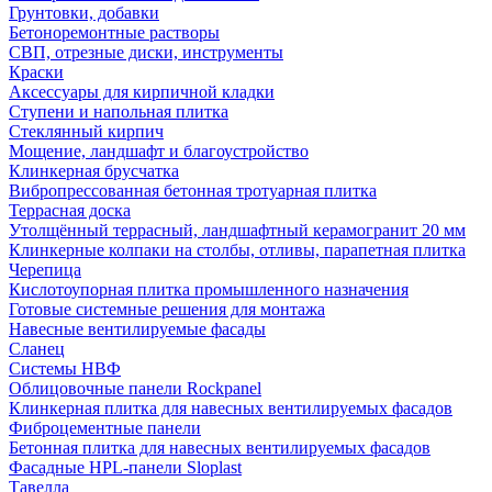
Грунтовки, добавки
Бетоноремонтные растворы
СВП, отрезные диски, инструменты
Краски
Аксессуары для кирпичной кладки
Ступени и напольная плитка
Cтеклянный кирпич
Мощение, ландшафт и благоустройство
Клинкерная брусчатка
Вибропрессованная бетонная тротуарная плитка
Террасная доска
Утолщённый террасный, ландшафтный керамогранит 20 мм
Клинкерные колпаки на столбы, отливы, парапетная плитка
Черепица
Кислотоупорная плитка промышленного назначения
Готовые системные решения для монтажа
Навесные вентилируемые фасады
Сланец
Системы НВФ
Облицовочные панели Rockpanel
Клинкерная плитка для навесных вентилируемых фасадов
Фиброцементные панели
Бетонная плитка для навесных вентилируемых фасадов
Фасадные HPL-панели Sloplast
Тавелла