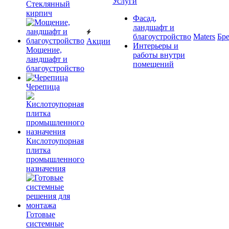
Услуги
Cтеклянный
кирпич
Фасад,
ландшафт и
благоустройство
Maters
Бр
Акции
Интерьеры и
Мощение,
работы внутри
ландшафт и
помещений
благоустройство
Черепица
Кислотоупорная
плитка
промышленного
назначения
Готовые
системные