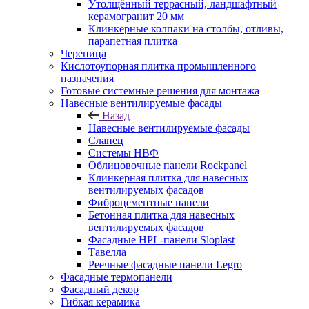
Утолщённый террасный, ландшафтный
керамогранит 20 мм
Клинкерные колпаки на столбы, отливы,
парапетная плитка
Черепица
Кислотоупорная плитка промышленного
назначения
Готовые системные решения для монтажа
Навесные вентилируемые фасады
Назад
Навесные вентилируемые фасады
Сланец
Системы НВФ
Облицовочные панели Rockpanel
Клинкерная плитка для навесных
вентилируемых фасадов
Фиброцементные панели
Бетонная плитка для навесных
вентилируемых фасадов
Фасадные HPL-панели Sloplast
Тавелла
Реечные фасадные панели Legro
Фасадные термопанели
Фасадный декор
Гибкая керамика