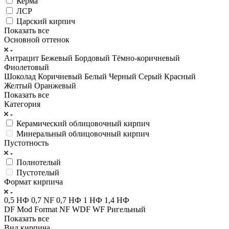
Керма
ЛСР
Царский кирпич
Показать все
Основной оттенок
Антрацит
Бежевый
Бордовый
Тёмно-коричневый
Фиолетовый
Шоколад
Коричневый
Белый
Черный
Серый
Красный
Желтый
Оранжевый
Показать все
Категория
Керамический облицовочный кирпич
Минеральный облицовочный кирпич
Пустотность
Полнотелый
Пустотелый
Формат кирпича
0,5 НФ
0,7 NF
0,7 НФ
1 НФ
1,4 НФ
DF
Mod Format
NF
WDF
WF
Ригельный
Показать все
Вид кирпича