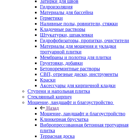
Затирки для швов
Гидроизоляция
Материалы для бассейна
Герметики
Наливные полы, ровнители, стяжки
Кладочные растворы
Штукатурки, шпаклевки
Гидрофобизаторы, пропитки, очистители
Материалы для мощения и укладки
тротуарной плитки
Мембраны и полотна для плитки
Грунтовки, добавки
Бетоноремонтные растворы
СВП, отрезные диски, инструменты
Краски
Аксессуары для кирпичной кладки
Ступени и напольная плитка
Cтеклянный кирпич
Мощение, ландшафт и благоустройство
Назад
Мощение, ландшафт и благоустройство
Клинкерная брусчатка
Вибропрессованная бетонная тротуарная
плитка
Террасная доска