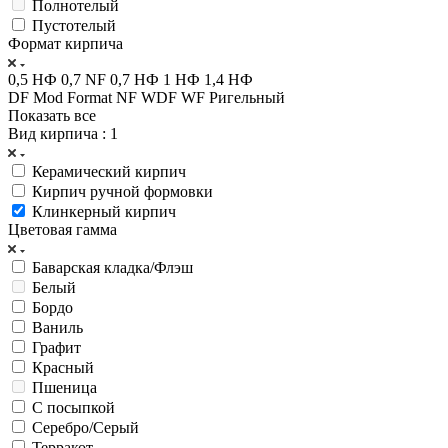
Полнотелый
Пустотелый
Формат кирпича
0,5 НФ
0,7 NF
0,7 НФ
1 НФ
1,4 НФ
DF
Mod Format
NF
WDF
WF
Ригельный
Показать все
Вид кирпича
: 1
Керамический кирпич
Кирпич ручной формовки
Клинкерный кирпич
Цветовая гамма
Баварская кладка/Флэш
Белый
Бордо
Ваниль
Графит
Красный
Пшеница
С посыпкой
Серебро/Серый
Терракот