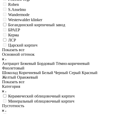
Roben
S.Anselmo
Wandermode
Westerwalder klinker
Богандинский кирпичный завод
БРАЕР
Керма
ЛСР
Царский кирпич
Показать все
Основной оттенок
Антрацит
Бежевый
Бордовый
Тёмно-коричневый
Фиолетовый
Шоколад
Коричневый
Белый
Черный
Серый
Красный
Желтый
Оранжевый
Показать все
Категория
Керамический облицовочный кирпич
Минеральный облицовочный кирпич
Пустотность