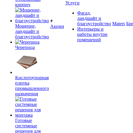
Услуги
кирпич
Фасад,
ландшафт и
благоустройство
Maters
Бр
Мощение,
Акции
Интерьеры и
ландшафт и
работы внутри
благоустройство
помещений
Черепица
Кислотоупорная
плитка
промышленного
назначения
Готовые
системные
решения для