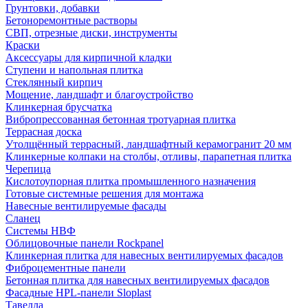
Грунтовки, добавки
Бетоноремонтные растворы
СВП, отрезные диски, инструменты
Краски
Аксессуары для кирпичной кладки
Ступени и напольная плитка
Cтеклянный кирпич
Мощение, ландшафт и благоустройство
Клинкерная брусчатка
Вибропрессованная бетонная тротуарная плитка
Террасная доска
Утолщённый террасный, ландшафтный керамогранит 20 мм
Клинкерные колпаки на столбы, отливы, парапетная плитка
Черепица
Кислотоупорная плитка промышленного назначения
Готовые системные решения для монтажа
Навесные вентилируемые фасады
Сланец
Системы НВФ
Облицовочные панели Rockpanel
Клинкерная плитка для навесных вентилируемых фасадов
Фиброцементные панели
Бетонная плитка для навесных вентилируемых фасадов
Фасадные HPL-панели Sloplast
Тавелла