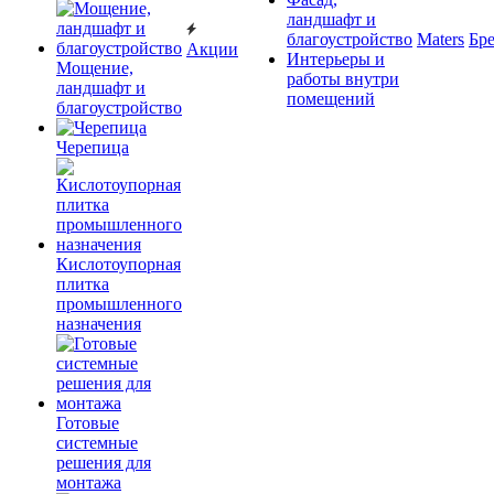
ландшафт и
благоустройство
Maters
Бр
Акции
Интерьеры и
Мощение,
работы внутри
ландшафт и
помещений
благоустройство
Черепица
Кислотоупорная
плитка
промышленного
назначения
Готовые
системные
решения для
монтажа