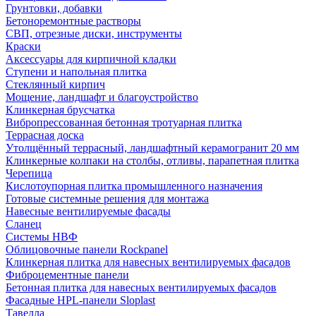
Грунтовки, добавки
Бетоноремонтные растворы
СВП, отрезные диски, инструменты
Краски
Аксессуары для кирпичной кладки
Ступени и напольная плитка
Cтеклянный кирпич
Мощение, ландшафт и благоустройство
Клинкерная брусчатка
Вибропрессованная бетонная тротуарная плитка
Террасная доска
Утолщённый террасный, ландшафтный керамогранит 20 мм
Клинкерные колпаки на столбы, отливы, парапетная плитка
Черепица
Кислотоупорная плитка промышленного назначения
Готовые системные решения для монтажа
Навесные вентилируемые фасады
Сланец
Системы НВФ
Облицовочные панели Rockpanel
Клинкерная плитка для навесных вентилируемых фасадов
Фиброцементные панели
Бетонная плитка для навесных вентилируемых фасадов
Фасадные HPL-панели Sloplast
Тавелла