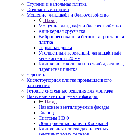
Ступени и напольная плитка
Cтеклянный кирпич
Мощение, ландшафт и благоустройство
Назад
Мощение, ландшафт и благоустройство
Клинкерная брусчатка
Вибропрессованная бетонная тротуарная
плитка
Террасная доска
Утолщённый террасный, ландшафтный
керамогранит 20 мм
Клинкерные колпаки на столбы, отливы,
парапетная плитка
Черепица
Кислотоупорная плитка промышленного
назначения
Готовые системные решения для монтажа
Навесные вентилируемые фасады
Назад
Навесные вентилируемые фасады
Сланец
Системы НВФ
Облицовочные панели Rockpanel
Клинкерная плитка для навесных
вентилируемых фасадов