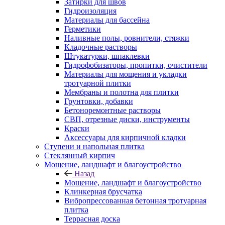
Затирки для швов
Гидроизоляция
Материалы для бассейна
Герметики
Наливные полы, ровнители, стяжки
Кладочные растворы
Штукатурки, шпаклевки
Гидрофобизаторы, пропитки, очистители
Материалы для мощения и укладки
тротуарной плитки
Мембраны и полотна для плитки
Грунтовки, добавки
Бетоноремонтные растворы
СВП, отрезные диски, инструменты
Краски
Аксессуары для кирпичной кладки
Ступени и напольная плитка
Cтеклянный кирпич
Мощение, ландшафт и благоустройство
Назад
Мощение, ландшафт и благоустройство
Клинкерная брусчатка
Вибропрессованная бетонная тротуарная
плитка
Террасная доска