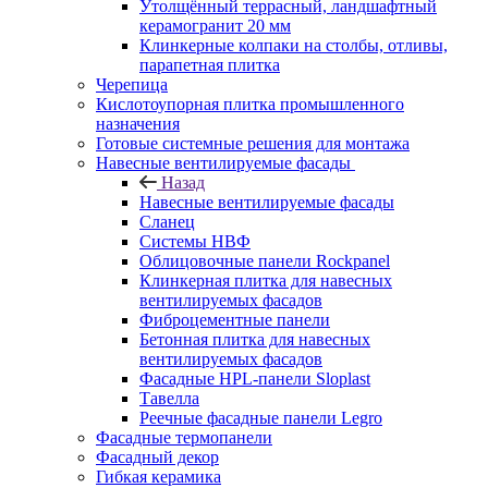
Утолщённый террасный, ландшафтный
керамогранит 20 мм
Клинкерные колпаки на столбы, отливы,
парапетная плитка
Черепица
Кислотоупорная плитка промышленного
назначения
Готовые системные решения для монтажа
Навесные вентилируемые фасады
Назад
Навесные вентилируемые фасады
Сланец
Системы НВФ
Облицовочные панели Rockpanel
Клинкерная плитка для навесных
вентилируемых фасадов
Фиброцементные панели
Бетонная плитка для навесных
вентилируемых фасадов
Фасадные HPL-панели Sloplast
Тавелла
Реечные фасадные панели Legro
Фасадные термопанели
Фасадный декор
Гибкая керамика