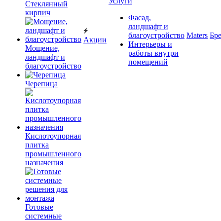
Услуги
Cтеклянный
кирпич
Фасад,
ландшафт и
благоустройство
Maters
Бр
Акции
Интерьеры и
Мощение,
работы внутри
ландшафт и
помещений
благоустройство
Черепица
Кислотоупорная
плитка
промышленного
назначения
Готовые
системные