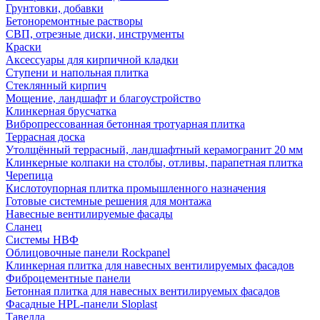
Грунтовки, добавки
Бетоноремонтные растворы
СВП, отрезные диски, инструменты
Краски
Аксессуары для кирпичной кладки
Ступени и напольная плитка
Cтеклянный кирпич
Мощение, ландшафт и благоустройство
Клинкерная брусчатка
Вибропрессованная бетонная тротуарная плитка
Террасная доска
Утолщённый террасный, ландшафтный керамогранит 20 мм
Клинкерные колпаки на столбы, отливы, парапетная плитка
Черепица
Кислотоупорная плитка промышленного назначения
Готовые системные решения для монтажа
Навесные вентилируемые фасады
Сланец
Системы НВФ
Облицовочные панели Rockpanel
Клинкерная плитка для навесных вентилируемых фасадов
Фиброцементные панели
Бетонная плитка для навесных вентилируемых фасадов
Фасадные HPL-панели Sloplast
Тавелла