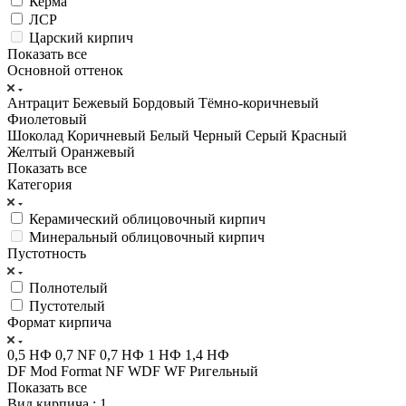
Керма
ЛСР
Царский кирпич
Показать все
Основной оттенок
Антрацит
Бежевый
Бордовый
Тёмно-коричневый
Фиолетовый
Шоколад
Коричневый
Белый
Черный
Серый
Красный
Желтый
Оранжевый
Показать все
Категория
Керамический облицовочный кирпич
Минеральный облицовочный кирпич
Пустотность
Полнотелый
Пустотелый
Формат кирпича
0,5 НФ
0,7 NF
0,7 НФ
1 НФ
1,4 НФ
DF
Mod Format
NF
WDF
WF
Ригельный
Показать все
Вид кирпича
: 1