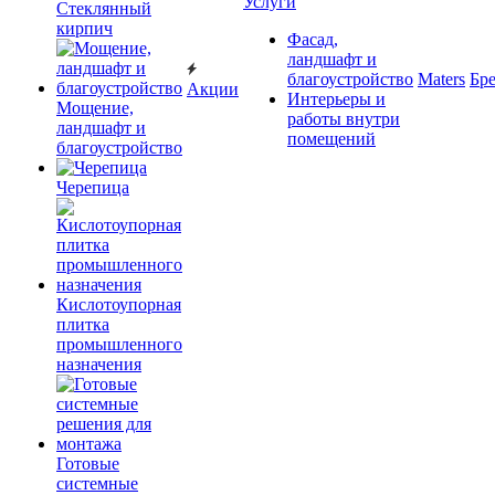
Услуги
Cтеклянный
кирпич
Фасад,
ландшафт и
благоустройство
Maters
Бр
Акции
Интерьеры и
Мощение,
работы внутри
ландшафт и
помещений
благоустройство
Черепица
Кислотоупорная
плитка
промышленного
назначения
Готовые
системные