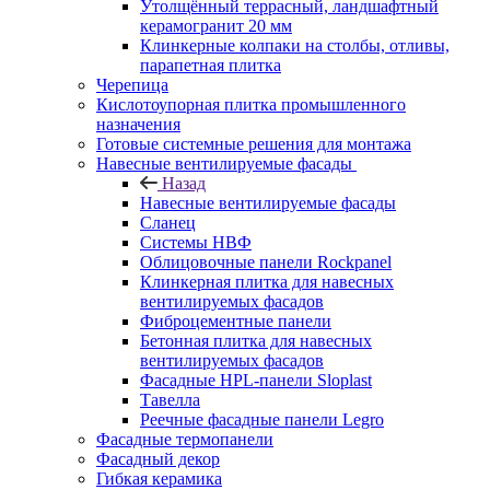
Утолщённый террасный, ландшафтный
керамогранит 20 мм
Клинкерные колпаки на столбы, отливы,
парапетная плитка
Черепица
Кислотоупорная плитка промышленного
назначения
Готовые системные решения для монтажа
Навесные вентилируемые фасады
Назад
Навесные вентилируемые фасады
Сланец
Системы НВФ
Облицовочные панели Rockpanel
Клинкерная плитка для навесных
вентилируемых фасадов
Фиброцементные панели
Бетонная плитка для навесных
вентилируемых фасадов
Фасадные HPL-панели Sloplast
Тавелла
Реечные фасадные панели Legro
Фасадные термопанели
Фасадный декор
Гибкая керамика