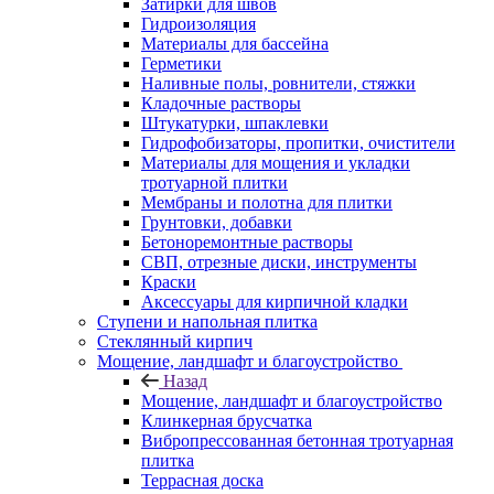
Затирки для швов
Гидроизоляция
Материалы для бассейна
Герметики
Наливные полы, ровнители, стяжки
Кладочные растворы
Штукатурки, шпаклевки
Гидрофобизаторы, пропитки, очистители
Материалы для мощения и укладки
тротуарной плитки
Мембраны и полотна для плитки
Грунтовки, добавки
Бетоноремонтные растворы
СВП, отрезные диски, инструменты
Краски
Аксессуары для кирпичной кладки
Ступени и напольная плитка
Cтеклянный кирпич
Мощение, ландшафт и благоустройство
Назад
Мощение, ландшафт и благоустройство
Клинкерная брусчатка
Вибропрессованная бетонная тротуарная
плитка
Террасная доска