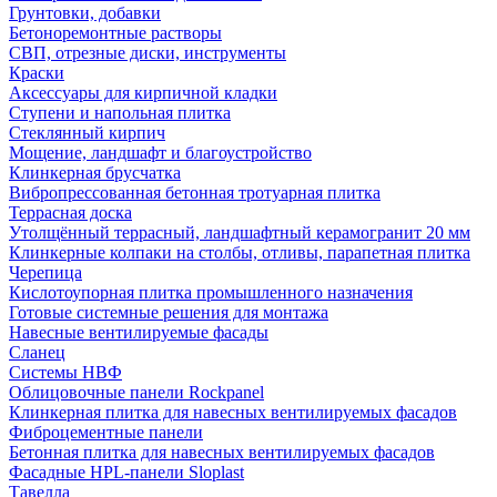
Грунтовки, добавки
Бетоноремонтные растворы
СВП, отрезные диски, инструменты
Краски
Аксессуары для кирпичной кладки
Ступени и напольная плитка
Cтеклянный кирпич
Мощение, ландшафт и благоустройство
Клинкерная брусчатка
Вибропрессованная бетонная тротуарная плитка
Террасная доска
Утолщённый террасный, ландшафтный керамогранит 20 мм
Клинкерные колпаки на столбы, отливы, парапетная плитка
Черепица
Кислотоупорная плитка промышленного назначения
Готовые системные решения для монтажа
Навесные вентилируемые фасады
Сланец
Системы НВФ
Облицовочные панели Rockpanel
Клинкерная плитка для навесных вентилируемых фасадов
Фиброцементные панели
Бетонная плитка для навесных вентилируемых фасадов
Фасадные HPL-панели Sloplast
Тавелла