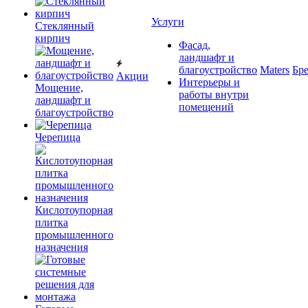
Услуги
Cтеклянный
кирпич
Фасад,
ландшафт и
благоустройство
Maters
Бр
Акции
Интерьеры и
Мощение,
работы внутри
ландшафт и
помещений
благоустройство
Черепица
Кислотоупорная
плитка
промышленного
назначения