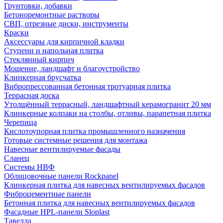
Грунтовки, добавки
Бетоноремонтные растворы
СВП, отрезные диски, инструменты
Краски
Аксессуары для кирпичной кладки
Ступени и напольная плитка
Cтеклянный кирпич
Мощение, ландшафт и благоустройство
Клинкерная брусчатка
Вибропрессованная бетонная тротуарная плитка
Террасная доска
Утолщённый террасный, ландшафтный керамогранит 20 мм
Клинкерные колпаки на столбы, отливы, парапетная плитка
Черепица
Кислотоупорная плитка промышленного назначения
Готовые системные решения для монтажа
Навесные вентилируемые фасады
Сланец
Системы НВФ
Облицовочные панели Rockpanel
Клинкерная плитка для навесных вентилируемых фасадов
Фиброцементные панели
Бетонная плитка для навесных вентилируемых фасадов
Фасадные HPL-панели Sloplast
Тавелла