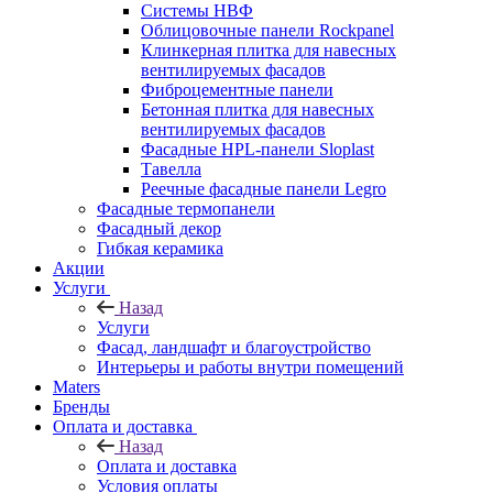
Системы НВФ
Облицовочные панели Rockpanel
Клинкерная плитка для навесных
вентилируемых фасадов
Фиброцементные панели
Бетонная плитка для навесных
вентилируемых фасадов
Фасадные HPL-панели Sloplast
Тавелла
Реечные фасадные панели Legro
Фасадные термопанели
Фасадный декор
Гибкая керамика
Акции
Услуги
Назад
Услуги
Фасад, ландшафт и благоустройство
Интерьеры и работы внутри помещений
Maters
Бренды
Оплата и доставка
Назад
Оплата и доставка
Условия оплаты