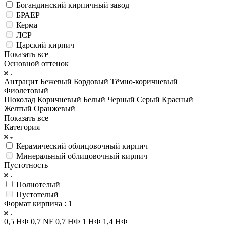
Богандинский кирпичный завод
БРАЕР
Керма
ЛСР
Царский кирпич
Показать все
Основной оттенок
Антрацит
Бежевый
Бордовый
Тёмно-коричневый
Фиолетовый
Шоколад
Коричневый
Белый
Черный
Серый
Красный
Желтый
Оранжевый
Показать все
Категория
Керамический облицовочный кирпич
Минеральный облицовочный кирпич
Пустотность
Полнотелый
Пустотелый
Формат кирпича
: 1
0,5 НФ
0,7 NF
0,7 НФ
1 НФ
1,4 НФ