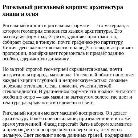
Ригельный ригельный кирпич: архитектура
линии и огня
Ригельный кирпич в ригельном формате — это материал, в
котором геометрия становится языком архитектуры. Его
вытянутая форма задаёт ритм, удлиняет пространство,
собирает фасад в тонкую, почти графическую партитуру.
Линия здесь важнее плоскости: она ведёт взгляд, выстраивает
пропорции, подчёркивает горизонталь и придаёт зданию
особую, сдержанную динамику.
Но за этой строгой геометрией скрывается живая, почти
интуитивная природа материала. Ригельный обжиг наполняет
каждый кирпич глубиной и непредсказуемостью: сложные
переходы оттенков, следы пламени, участки легкой
стекловидности. В удлинённом формате эти нюансы читаются
особенно остро — как мазки на вытянутом холсте, где цвет и
текстура раскрываются во времени и свете.
Ригельный кирпич меняет масштаб восприятия. Он делает
архитектуру более горизонтальной, приземлённой и в то же
время утончённой. Фасад перестаёт быть набором элементов
и превращается в непрерывную поверхность, текучую и
цельную. Свет скользит вдоль длинных граней, подчеркивая