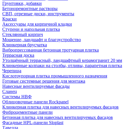
Грунтовки, добавки
Бетоноремонтные растворы
СВП, отрезные диски, инструменты
Краски
Аксессуары для кирпичной кладки
Ступени и напольная плитка
Cтеклянный кирпич
Мощение, ландшафт и благоустройство
Клинкерная брусчатка
Вибропрессованная бетонная тротуарная плитка
Террасная доска
Утолщённый террасный, ландшафтный керамогранит 20 мм
Клинкерные колпаки на столбы, отливы, парапетная плитка
Черепица
Кислотоупорная плитка промышленного назначения
Готовые системные решения для монтажа
Навесные вентилируемые фасады
Сланец
Системы НВФ
Облицовочные панели Rockpanel
Клинкерная плитка для навесных вентилируемых фасадов
Фиброцементные панели
Бетонная плитка для навесных вентилируемых фасадов
Фасадные HPL-панели Sloplast
Тавелла