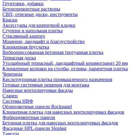
Грунтовки, добавки
Бетоноремонтные растворы
СВП, отрезные диски, инструменты
Краски
Аксессуары для кирпичной кладки
Ступени и напольная плитка
Cтеклянный кирпич
Мощение, ландшафт и благоустройство
Клинкерная брусчатка
Вибропрессованная бетонная тротуарная плитка
Террасная доска
Утолщённый террасный, ландшафтный керамогранит 20 мм
Клинкерные колпаки на столбы, отливы, парапетная плитка
Черепица
Кислотоупорная плитка промышленного назначения
Готовые системные решения для монтажа
Навесные вентилируемые фасады
Сланец
Системы НВФ
Облицовочные панели Rockpanel
Клинкерная плитка для навесных вентилируемых фасадов
Фиброцементные панели
Бетонная плитка для навесных вентилируемых фасадов
Фасадные HPL-панели Sloplast
Тавелла