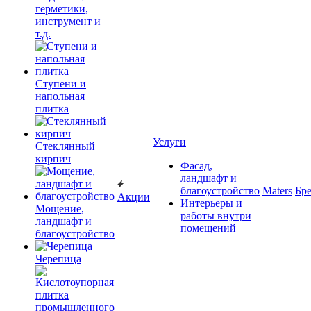
герметики,
инструмент и
т.д.
Ступени и
напольная
плитка
Услуги
Cтеклянный
кирпич
Фасад,
ландшафт и
благоустройство
Maters
Бр
Акции
Интерьеры и
Мощение,
работы внутри
ландшафт и
помещений
благоустройство
Черепица