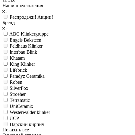
Наши предложения
Распродажи! Акции!
Бренд
ABC Klinkergruppe
Engels Baksteen
Feldhaus Klinker
Interbau Blink
Khatam
King Klinker
Lifebrick
Paradyz Ceramika
Roben
SilverFox
Stroeher
Terramatic
UniCeramix
Westerwalder klinker
ЛСР
Царский кирпич
Показать все