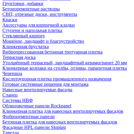
Грунтовки, добавки
Бетоноремонтные растворы
СВП, отрезные диски, инструменты
Краски
Аксессуары для кирпичной кладки
Ступени и напольная плитка
Cтеклянный кирпич
Мощение, ландшафт и благоустройство
Клинкерная брусчатка
Вибропрессованная бетонная тротуарная плитка
Террасная доска
Утолщённый террасный, ландшафтный керамогранит 20 мм
Клинкерные колпаки на столбы, отливы, парапетная плитка
Черепица
Кислотоупорная плитка промышленного назначения
Готовые системные решения для монтажа
Навесные вентилируемые фасады
Сланец
Системы НВФ
Облицовочные панели Rockpanel
Клинкерная плитка для навесных вентилируемых фасадов
Фиброцементные панели
Бетонная плитка для навесных вентилируемых фасадов
Фасадные HPL-панели Sloplast
Тавелла