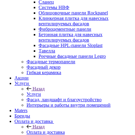
Сланец
Системы НВФ
Облицовочные панели Rockpanel
Клинкерная плитка для навесных
вентилируемых фасадов
Фиброцементные панели
Бетонная плитка для навесных
вентилируемых фасадов
Фасадные HPL-панели Sloplast
Тавелла
Реечные фасадные панели Legro
Фасадные термопанели
Фасадный декор
Гибкая керамика
Акции
Услуги
Назад
Услуги
Фасад, ландшафт и благоустройство
Интерьеры и работы внутри помещений
Maters
Бренды
Оплата и доставка
Назад
Оплата и доставка