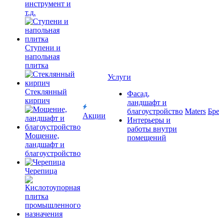
инструмент и
т.д.
Ступени и
напольная
плитка
Услуги
Cтеклянный
Фасад,
кирпич
ландшафт и
благоустройство
Maters
Бр
Акции
Интерьеры и
работы внутри
Мощение,
помещений
ландшафт и
благоустройство
Черепица