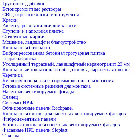
Грунтовки, добавки
Бетоноремонтные растворы
СВП, отрезные диски, инструменты
Краски
Аксессуары для кирпичной кладки
Ступени и напольная плитка
Cтеклянный кирпич
Мощение, ландшафт и благоустройство
Клинкерная брусчатка
Вибропрессованная бетонная тротуарная плитка
Террасная доска
Утолщённый террасный, ландшафтный керамогранит 20 мм
Клинкерные колпаки на столбы, отливы, парапетная плитка
Черепица
Кислотоупорная плитка промышленного назначения
Готовые системные решения для монтажа
Навесные вентилируемые фасады
Сланец
Системы НВФ
Облицовочные панели Rockpanel
Клинкерная плитка для навесных вентилируемых фасадов
Фиброцементные панели
Бетонная плитка для навесных вентилируемых фасадов
Фасадные HPL-панели Sloplast
Тавелла