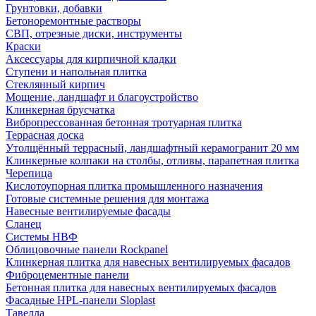
Грунтовки, добавки
Бетоноремонтные растворы
СВП, отрезные диски, инструменты
Краски
Аксессуары для кирпичной кладки
Ступени и напольная плитка
Cтеклянный кирпич
Мощение, ландшафт и благоустройство
Клинкерная брусчатка
Вибропрессованная бетонная тротуарная плитка
Террасная доска
Утолщённый террасный, ландшафтный керамогранит 20 мм
Клинкерные колпаки на столбы, отливы, парапетная плитка
Черепица
Кислотоупорная плитка промышленного назначения
Готовые системные решения для монтажа
Навесные вентилируемые фасады
Сланец
Системы НВФ
Облицовочные панели Rockpanel
Клинкерная плитка для навесных вентилируемых фасадов
Фиброцементные панели
Бетонная плитка для навесных вентилируемых фасадов
Фасадные HPL-панели Sloplast
Тавелла