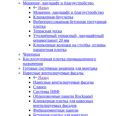
Мощение, ландшафт и благоустройство
Назад
Мощение, ландшафт и благоустройство
Клинкерная брусчатка
Вибропрессованная бетонная тротуарная
плитка
Террасная доска
Утолщённый террасный, ландшафтный
керамогранит 20 мм
Клинкерные колпаки на столбы, отливы,
парапетная плитка
Черепица
Кислотоупорная плитка промышленного
назначения
Готовые системные решения для монтажа
Навесные вентилируемые фасады
Назад
Навесные вентилируемые фасады
Сланец
Системы НВФ
Облицовочные панели Rockpanel
Клинкерная плитка для навесных
вентилируемых фасадов
Фиброцементные панели
Бетонная плитка для навесных