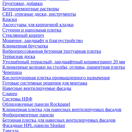
Грунтовки, добавки
Бетоноремонтные растворы
СВП, отрезные диски, инструменты
Краски
Аксессуары для кирпичной кладки
Ступени и напольная плитка
Cтеклянный кирпич
Мощение, ландшафт и благоустройство
Клинкерная брусчатка
Вибропрессованная бетонная тротуарная плитка
Террасная доска
Утолщённый террасный, ландшафтный керамогранит 20 мм
Клинкерные колпаки на столбы, отливы, парапетная плитка
Черепица
Кислотоупорная плитка промышленного назначения
Готовые системные решения для монтажа
Навесные вентилируемые фасады
Сланец
Системы НВФ
Облицовочные панели Rockpanel
Клинкерная плитка для навесных вентилируемых фасадов
Фиброцементные панели
Бетонная плитка для навесных вентилируемых фасадов
Фасадные HPL-панели Sloplast
Тавелла