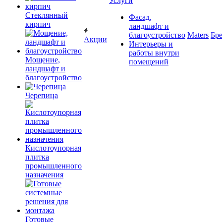
Услуги
Cтеклянный
Фасад,
кирпич
ландшафт и
благоустройство
Maters
Бр
Акции
Интерьеры и
работы внутри
Мощение,
помещений
ландшафт и
благоустройство
Черепица
Кислотоупорная
плитка
промышленного
назначения
Готовые