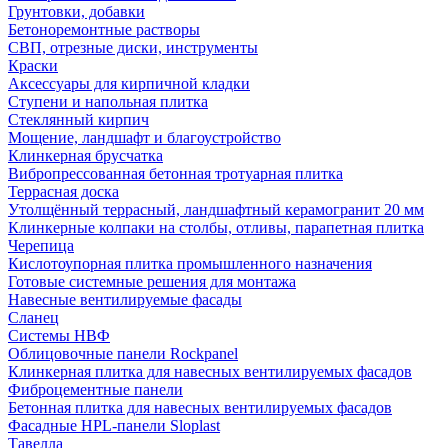
Грунтовки, добавки
Бетоноремонтные растворы
СВП, отрезные диски, инструменты
Краски
Аксессуары для кирпичной кладки
Ступени и напольная плитка
Cтеклянный кирпич
Мощение, ландшафт и благоустройство
Клинкерная брусчатка
Вибропрессованная бетонная тротуарная плитка
Террасная доска
Утолщённый террасный, ландшафтный керамогранит 20 мм
Клинкерные колпаки на столбы, отливы, парапетная плитка
Черепица
Кислотоупорная плитка промышленного назначения
Готовые системные решения для монтажа
Навесные вентилируемые фасады
Сланец
Системы НВФ
Облицовочные панели Rockpanel
Клинкерная плитка для навесных вентилируемых фасадов
Фиброцементные панели
Бетонная плитка для навесных вентилируемых фасадов
Фасадные HPL-панели Sloplast
Тавелла