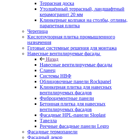
Террасная доска
Утолщённый террасный, ландшафтный
керамогранит 20 мм
Клинкерные колпаки на столбы, отливы,
парапетная плитка
Черепица
Кислотоупорная плитка промышленного
назначения
Готовые системные решения для монтажа
Навесные вентилируемые фасады
Назад
Навесные вентилируемые фасады
Сланец
Системы НВФ
Облицовочные панели Rockpanel
Клинкерная плитка для навесных
вентилируемых фасадов
Фиброцементные панели
Бетонная плитка для навесных
вентилируемых фасадов
Фасадные HPL-панели Sloplast
Тавелла
Реечные фасадные панели Legro
Фасадные термопанели
Фасадный декор