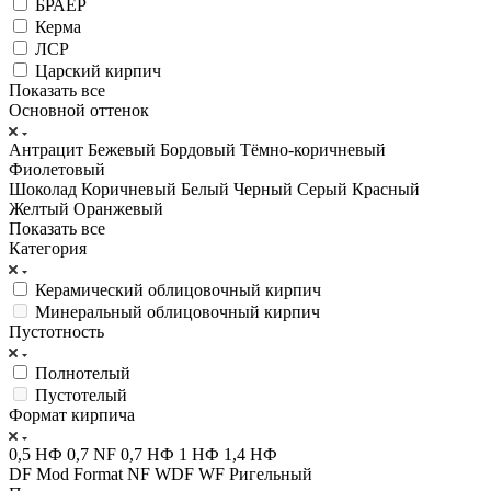
БРАЕР
Керма
ЛСР
Царский кирпич
Показать все
Основной оттенок
Антрацит
Бежевый
Бордовый
Тёмно-коричневый
Фиолетовый
Шоколад
Коричневый
Белый
Черный
Серый
Красный
Желтый
Оранжевый
Показать все
Категория
Керамический облицовочный кирпич
Минеральный облицовочный кирпич
Пустотность
Полнотелый
Пустотелый
Формат кирпича
0,5 НФ
0,7 NF
0,7 НФ
1 НФ
1,4 НФ
DF
Mod Format
NF
WDF
WF
Ригельный