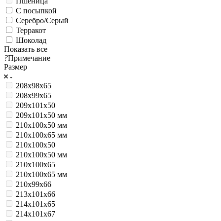
Пшеница
С посыпкой
Серебро/Серый
Терракот
Шоколад
Показать все
?
Примечание
Размер
208х98х65
208х99х65
209х101х50
209х101х50 мм
210x100x50 мм
210x100x65 мм
210х100х50
210х100х50 мм
210х100х65
210х100х65 мм
210х99х66
213х101х66
214х101х65
214х101х67