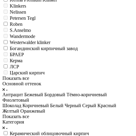
Klinkers
Nelissen
Petersen Tegl
Roben
S.Anselmo
Wandermode
Westerwalder klinker
Богандинский кирпичный завод
БРАЕР
Керма
ЛСР
Царский кирпич
Показать все
Основной оттенок
Антрацит
Бежевый
Бордовый
Тёмно-коричневый
Фиолетовый
Шоколад
Коричневый
Белый
Черный
Серый
Красный
Желтый
Оранжевый
Показать все
Категория
Керамический облицовочный кирпич