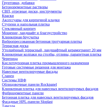
Грунтовки, добавки
Бетоноремонтные растворы
СВП, отрезные диски, инструменты
Краски
Аксессуары для кирпичной кладки
Ступени и напольная плитка
Cтеклянный кирпич
Мощение, ландшафт и благоустройство
Клинкерная брусчатка
Вибропрессованная бетонная тротуарная плитка
Террасная доска
Утолщённый террасный, ландшафтный керамогранит 20 мм
Клинкерные колпаки на столбы, отливы, парапетная плитка
Черепица
Кислотоупорная плитка промышленного назначения
Готовые системные решения для монтажа
Навесные вентилируемые фасады
Сланец
Системы НВФ
Облицовочные панели Rockpanel
Клинкерная плитка для навесных вентилируемых фасадов
Фиброцементные панели
Бетонная плитка для навесных вентилируемых фасадов
Фасадные HPL-панели Sloplast
Тавелла