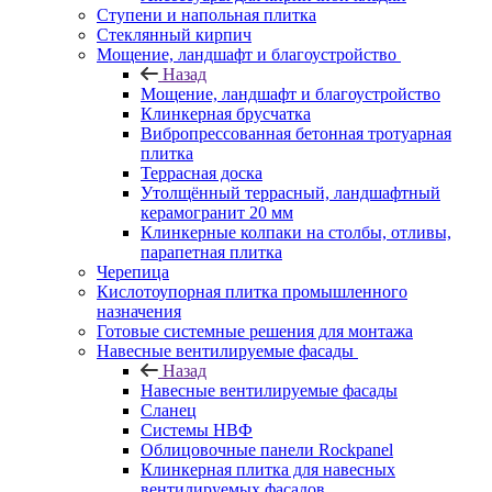
Ступени и напольная плитка
Cтеклянный кирпич
Мощение, ландшафт и благоустройство
Назад
Мощение, ландшафт и благоустройство
Клинкерная брусчатка
Вибропрессованная бетонная тротуарная
плитка
Террасная доска
Утолщённый террасный, ландшафтный
керамогранит 20 мм
Клинкерные колпаки на столбы, отливы,
парапетная плитка
Черепица
Кислотоупорная плитка промышленного
назначения
Готовые системные решения для монтажа
Навесные вентилируемые фасады
Назад
Навесные вентилируемые фасады
Сланец
Системы НВФ
Облицовочные панели Rockpanel
Клинкерная плитка для навесных
вентилируемых фасадов