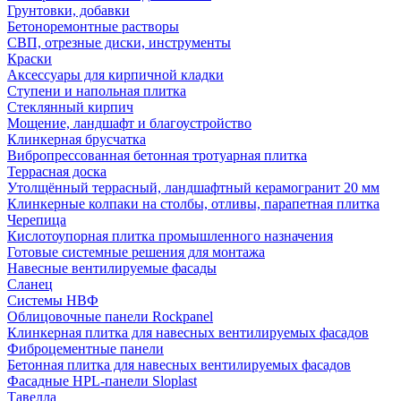
Грунтовки, добавки
Бетоноремонтные растворы
СВП, отрезные диски, инструменты
Краски
Аксессуары для кирпичной кладки
Ступени и напольная плитка
Cтеклянный кирпич
Мощение, ландшафт и благоустройство
Клинкерная брусчатка
Вибропрессованная бетонная тротуарная плитка
Террасная доска
Утолщённый террасный, ландшафтный керамогранит 20 мм
Клинкерные колпаки на столбы, отливы, парапетная плитка
Черепица
Кислотоупорная плитка промышленного назначения
Готовые системные решения для монтажа
Навесные вентилируемые фасады
Сланец
Системы НВФ
Облицовочные панели Rockpanel
Клинкерная плитка для навесных вентилируемых фасадов
Фиброцементные панели
Бетонная плитка для навесных вентилируемых фасадов
Фасадные HPL-панели Sloplast
Тавелла