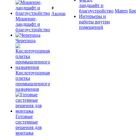
ландшафт и
благоустройство
Maters
Бр
Акции
Интерьеры и
Мощение,
работы внутри
ландшафт и
помещений
благоустройство
Черепица
Кислотоупорная
плитка
промышленного
назначения
Готовые
системные
решения для
монтажа