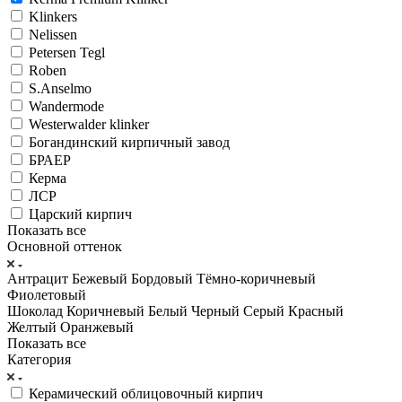
Klinkers
Nelissen
Petersen Tegl
Roben
S.Anselmo
Wandermode
Westerwalder klinker
Богандинский кирпичный завод
БРАЕР
Керма
ЛСР
Царский кирпич
Показать все
Основной оттенок
Антрацит
Бежевый
Бордовый
Тёмно-коричневый
Фиолетовый
Шоколад
Коричневый
Белый
Черный
Серый
Красный
Желтый
Оранжевый
Показать все
Категория
Керамический облицовочный кирпич