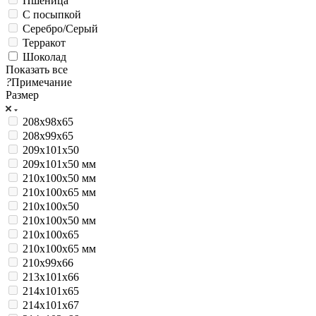
Пшеница
С посыпкой
Серебро/Серый
Терракот
Шоколад
Показать все
?
Примечание
Размер
208х98х65
208х99х65
209х101х50
209х101х50 мм
210x100x50 мм
210x100x65 мм
210х100х50
210х100х50 мм
210х100х65
210х100х65 мм
210х99х66
213х101х66
214х101х65
214х101х67