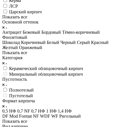
Керма
ЛСР
Царский кирпич
Показать все
Основной оттенок
Антрацит
Бежевый
Бордовый
Тёмно-коричневый
Фиолетовый
Шоколад
Коричневый
Белый
Черный
Серый
Красный
Желтый
Оранжевый
Показать все
Категория
Керамический облицовочный кирпич
Минеральный облицовочный кирпич
Пустотность
Полнотелый
Пустотелый
Формат кирпича
0,5 НФ
0,7 NF
0,7 НФ
1 НФ
1,4 НФ
DF
Mod Format
NF
WDF
WF
Ригельный
Показать все
Вид кирпича