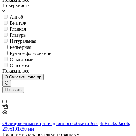
Поверхность
Ангоб
Винтаж
Гладкая
Глазурь
Натуральная
Рельефная
Ручное формование
С нагарами
С песком
Показать все
Очистить фильтр
Показать
Облицовочный кирпич двойного обжига Joseph Bricks Jacob,
209х101х50 мм
Наличие и срок поставки по запросу