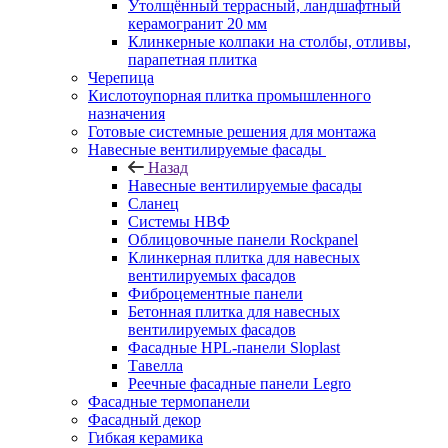
Утолщённый террасный, ландшафтный
керамогранит 20 мм
Клинкерные колпаки на столбы, отливы,
парапетная плитка
Черепица
Кислотоупорная плитка промышленного
назначения
Готовые системные решения для монтажа
Навесные вентилируемые фасады
Назад
Навесные вентилируемые фасады
Сланец
Системы НВФ
Облицовочные панели Rockpanel
Клинкерная плитка для навесных
вентилируемых фасадов
Фиброцементные панели
Бетонная плитка для навесных
вентилируемых фасадов
Фасадные HPL-панели Sloplast
Тавелла
Реечные фасадные панели Legro
Фасадные термопанели
Фасадный декор
Гибкая керамика