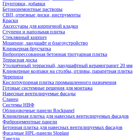
Грунтовки, добавки
Бетоноремонтные растворы
СВП, отрезные диски, инструменты
Краски
Аксессуары для кирпичной кладки
Ступени и напольная плитка
Cтеклянный кирпич
Мощение, ландшафт и благоустройство
Клинкерная брусчатка
Вибропрессованная бетонная тротуарная плитка
Террасная доска
Утолщённый террасный, ландшафтный керамогранит 20 мм
Клинкерные колпаки на столбы, отливы, парапетная плитка
Черепица
Кислотоупорная плитка промышленного назначения
Готовые системные решения для монтажа
Навесные вентилируемые фасады
Сланец
Системы НВФ
Облицовочные панели Rockpanel
Клинкерная плитка для навесных вентилируемых фасадов
Фиброцементные панели
Бетонная плитка для навесных вентилируемых фасадов
Фасадные HPL-панели Sloplast
Тавелла