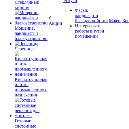
Услуги
Cтеклянный
кирпич
Фасад,
ландшафт и
благоустройство
Maters
Бр
Акции
Интерьеры и
Мощение,
работы внутри
ландшафт и
помещений
благоустройство
Черепица
Кислотоупорная
плитка
промышленного
назначения
Готовые
системные