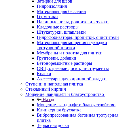
Затирки для швов
Гидроизоляция
Материалы для бассейна
Герметики
Наливные полы, ровнители, стяжки
Кладочные растворы
Штукатурки, шпаклевки
Гидрофобизаторы, пропитки, очистители
Материалы для мощения и укладки
тротуарной плитки
Мембраны и полотна для плитки
Грунтовки, добавки
Бетоноремонтные растворы
СВП, отрезные диски, инструменты
Краски
Аксессуары для кирпичной кладки
Ступени и напольная плитка
Cтеклянный кирпич
Мощение, ландшафт и благоустройство
Назад
Мощение, ландшафт и благоустройство
Клинкерная брусчатка
Вибропрессованная бетонная тротуарная
плитка
Террасная доска