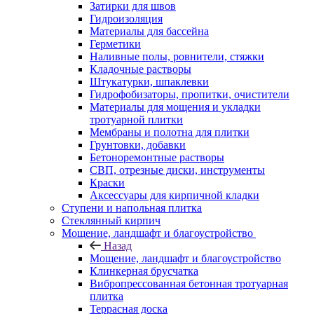
Затирки для швов
Гидроизоляция
Материалы для бассейна
Герметики
Наливные полы, ровнители, стяжки
Кладочные растворы
Штукатурки, шпаклевки
Гидрофобизаторы, пропитки, очистители
Материалы для мощения и укладки
тротуарной плитки
Мембраны и полотна для плитки
Грунтовки, добавки
Бетоноремонтные растворы
СВП, отрезные диски, инструменты
Краски
Аксессуары для кирпичной кладки
Ступени и напольная плитка
Cтеклянный кирпич
Мощение, ландшафт и благоустройство
Назад
Мощение, ландшафт и благоустройство
Клинкерная брусчатка
Вибропрессованная бетонная тротуарная
плитка
Террасная доска