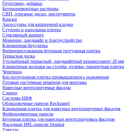
Грунтовки, добавки
Бетоноремонтные растворы
СВП, отрезные диски, инструменты
Краски
Аксессуары для кирпичной кладки
Ступени и напольная плитка
Cтеклянный кирпич
Мощение, ландшафт и благоустройство
Клинкерная брусчатка
Вибропрессованная бетонная тротуарная плитка
Террасная доска
Утолщённый террасный, ландшафтный керамогранит 20 мм
Клинкерные колпаки на столбы, отливы, парапетная плитка
Черепица
Кислотоупорная плитка промышленного назначения
Готовые системные решения для монтажа
Навесные вентилируемые фасады
Сланец
Системы НВФ
Облицовочные панели Rockpanel
Клинкерная плитка для навесных вентилируемых фасадов
Фиброцементные панели
Бетонная плитка для навесных вентилируемых фасадов
Фасадные HPL-панели Sloplast
Тавелла