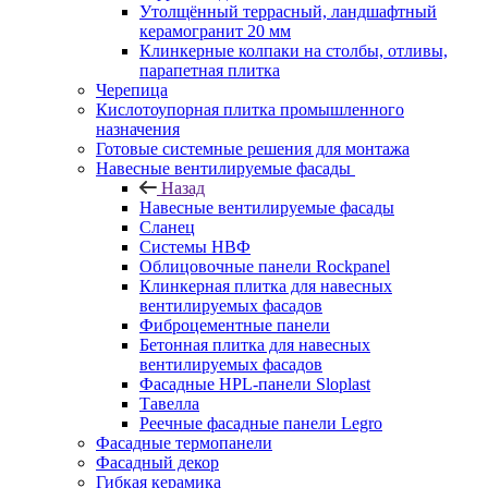
Утолщённый террасный, ландшафтный
керамогранит 20 мм
Клинкерные колпаки на столбы, отливы,
парапетная плитка
Черепица
Кислотоупорная плитка промышленного
назначения
Готовые системные решения для монтажа
Навесные вентилируемые фасады
Назад
Навесные вентилируемые фасады
Сланец
Системы НВФ
Облицовочные панели Rockpanel
Клинкерная плитка для навесных
вентилируемых фасадов
Фиброцементные панели
Бетонная плитка для навесных
вентилируемых фасадов
Фасадные HPL-панели Sloplast
Тавелла
Реечные фасадные панели Legro
Фасадные термопанели
Фасадный декор
Гибкая керамика