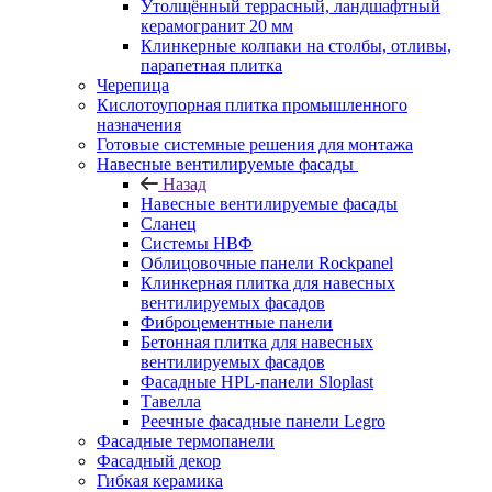
Утолщённый террасный, ландшафтный
керамогранит 20 мм
Клинкерные колпаки на столбы, отливы,
парапетная плитка
Черепица
Кислотоупорная плитка промышленного
назначения
Готовые системные решения для монтажа
Навесные вентилируемые фасады
Назад
Навесные вентилируемые фасады
Сланец
Системы НВФ
Облицовочные панели Rockpanel
Клинкерная плитка для навесных
вентилируемых фасадов
Фиброцементные панели
Бетонная плитка для навесных
вентилируемых фасадов
Фасадные HPL-панели Sloplast
Тавелла
Реечные фасадные панели Legro
Фасадные термопанели
Фасадный декор
Гибкая керамика