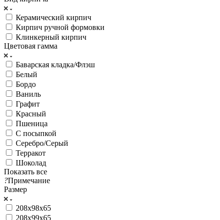
Керамический кирпич
Кирпич ручной формовки
Клинкерный кирпич
Цветовая гамма
Баварская кладка/Флэш
Белый
Бордо
Ваниль
Графит
Красный
Пшеница
С посыпкой
Серебро/Серый
Терракот
Шоколад
Показать все
?
Примечание
Размер
208х98х65
208х99х65