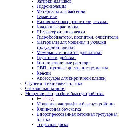
Затирки для швов
Гидроизоляция
Материалы для бассейна
Герметики
Наливные полы, ровнители, стяжки
Кладочные растворы
Штукатурки, шпаклевки
Гидрофобизаторы, пропитки, очистители
Материалы для мощения и укладки
тротуарной плитки
Мембраны и полотна для плитки
Грунтовки, добавки
Бетоноремонтные растворы
СВП, отрезные диски, инструменты
Краски
Аксессуары для кирпичной кладки
Ступени и напольная плитка
Cтеклянный кирпич
Мощение, ландшафт и благоустройство
Назад
Мощение, ландшафт и благоустройство
Клинкерная брусчатка
Вибропрессованная бетонная тротуарная
плитка
Террасная доска