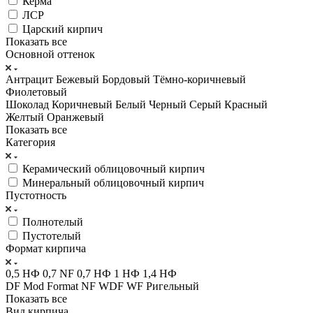
Керма
ЛСР
Царский кирпич
Показать все
Основной оттенок
Антрацит
Бежевый
Бордовый
Тёмно-коричневый
Фиолетовый
Шоколад
Коричневый
Белый
Черный
Серый
Красный
Желтый
Оранжевый
Показать все
Категория
Керамический облицовочный кирпич
Минеральный облицовочный кирпич
Пустотность
Полнотелый
Пустотелый
Формат кирпича
0,5 НФ
0,7 NF
0,7 НФ
1 НФ
1,4 НФ
DF
Mod Format
NF
WDF
WF
Ригельный
Показать все
Вид кирпича