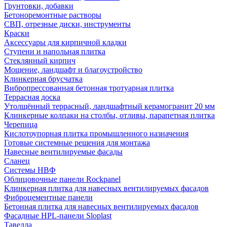
Грунтовки, добавки
Бетоноремонтные растворы
СВП, отрезные диски, инструменты
Краски
Аксессуары для кирпичной кладки
Ступени и напольная плитка
Cтеклянный кирпич
Мощение, ландшафт и благоустройство
Клинкерная брусчатка
Вибропрессованная бетонная тротуарная плитка
Террасная доска
Утолщённый террасный, ландшафтный керамогранит 20 мм
Клинкерные колпаки на столбы, отливы, парапетная плитка
Черепица
Кислотоупорная плитка промышленного назначения
Готовые системные решения для монтажа
Навесные вентилируемые фасады
Сланец
Системы НВФ
Облицовочные панели Rockpanel
Клинкерная плитка для навесных вентилируемых фасадов
Фиброцементные панели
Бетонная плитка для навесных вентилируемых фасадов
Фасадные HPL-панели Sloplast
Тавелла