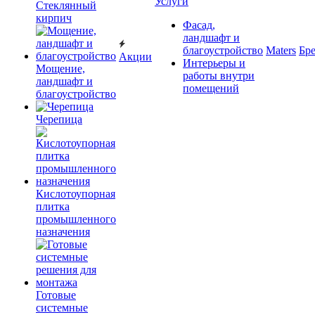
Услуги
Cтеклянный
кирпич
Фасад,
ландшафт и
благоустройство
Maters
Бр
Акции
Интерьеры и
Мощение,
работы внутри
ландшафт и
помещений
благоустройство
Черепица
Кислотоупорная
плитка
промышленного
назначения
Готовые
системные