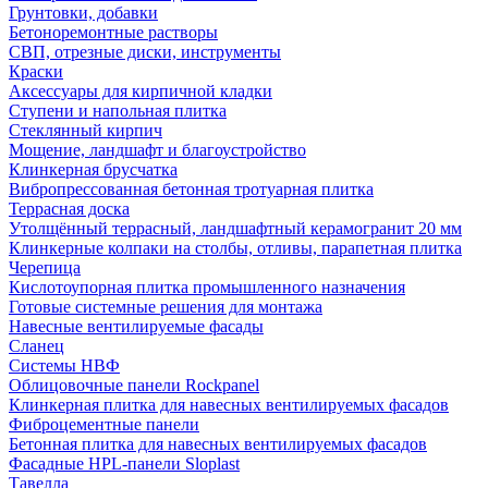
Грунтовки, добавки
Бетоноремонтные растворы
СВП, отрезные диски, инструменты
Краски
Аксессуары для кирпичной кладки
Ступени и напольная плитка
Cтеклянный кирпич
Мощение, ландшафт и благоустройство
Клинкерная брусчатка
Вибропрессованная бетонная тротуарная плитка
Террасная доска
Утолщённый террасный, ландшафтный керамогранит 20 мм
Клинкерные колпаки на столбы, отливы, парапетная плитка
Черепица
Кислотоупорная плитка промышленного назначения
Готовые системные решения для монтажа
Навесные вентилируемые фасады
Сланец
Системы НВФ
Облицовочные панели Rockpanel
Клинкерная плитка для навесных вентилируемых фасадов
Фиброцементные панели
Бетонная плитка для навесных вентилируемых фасадов
Фасадные HPL-панели Sloplast
Тавелла