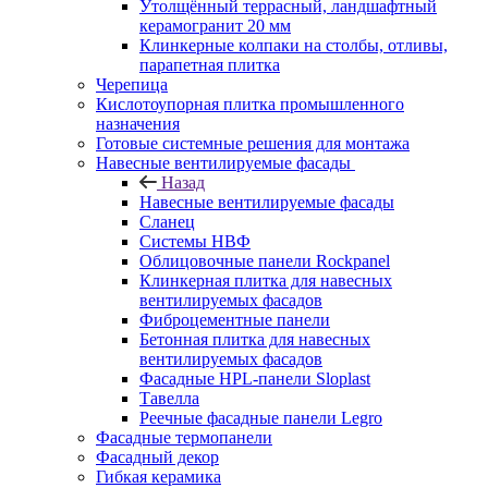
Утолщённый террасный, ландшафтный
керамогранит 20 мм
Клинкерные колпаки на столбы, отливы,
парапетная плитка
Черепица
Кислотоупорная плитка промышленного
назначения
Готовые системные решения для монтажа
Навесные вентилируемые фасады
Назад
Навесные вентилируемые фасады
Сланец
Системы НВФ
Облицовочные панели Rockpanel
Клинкерная плитка для навесных
вентилируемых фасадов
Фиброцементные панели
Бетонная плитка для навесных
вентилируемых фасадов
Фасадные HPL-панели Sloplast
Тавелла
Реечные фасадные панели Legro
Фасадные термопанели
Фасадный декор
Гибкая керамика