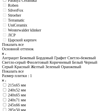
Paradyz Ceramika
Roben
SilverFox
Stroeher
Terramatic
UniCeramix
Westerwalder klinker
ЛСР
Царский кирпич
Показать все
Основной оттенок
Антрацит
Бежевый
Бордовый
Графит
Светло-бежевый
Светло-серый
Фиолетовый
Коричневый
Белый
Черный
Серый
Красный
Желтый
Зеленый
Оранжевый
Показать все
Размер плитки
: 1
215х65 мм
240x52 мм
240x65 мм
240x71 мм
245х66 мм
285х50 мм