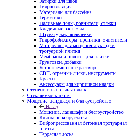
Затирки для швов
Гидроизоляция
Материалы для бассейна
Герметики
Наливные полы, ровнители, стяжки
Кладочные растворы
Штукатурки, шпаклевки
Гидрофобизаторы, пропитки, очистители
Материалы для мощения и укладки
тротуарной плитки
Мембраны и полотна для плитки
Грунтовки, добавки
Бетоноремонтные растворы
СВП, отрезные диски, инструменты
Краски
Аксессуары для кирпичной кладки
Ступени и напольная плитка
Cтеклянный кирпич
Мощение, ландшафт и благоустройство
Назад
Мощение, ландшафт и благоустройство
Клинкерная брусчатка
Вибропрессованная бетонная тротуарная
плитка
Террасная доска