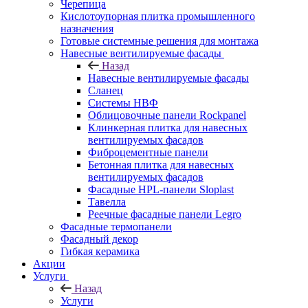
Черепица
Кислотоупорная плитка промышленного
назначения
Готовые системные решения для монтажа
Навесные вентилируемые фасады
Назад
Навесные вентилируемые фасады
Сланец
Системы НВФ
Облицовочные панели Rockpanel
Клинкерная плитка для навесных
вентилируемых фасадов
Фиброцементные панели
Бетонная плитка для навесных
вентилируемых фасадов
Фасадные HPL-панели Sloplast
Тавелла
Реечные фасадные панели Legro
Фасадные термопанели
Фасадный декор
Гибкая керамика
Акции
Услуги
Назад
Услуги