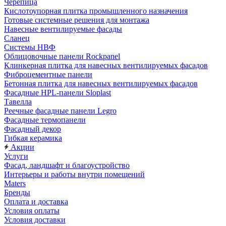
Черепица
Кислотоупорная плитка промышленного назначения
Готовые системные решения для монтажа
Навесные вентилируемые фасады
Сланец
Системы НВФ
Облицовочные панели Rockpanel
Клинкерная плитка для навесных вентилируемых фасадов
Фиброцементные панели
Бетонная плитка для навесных вентилируемых фасадов
Фасадные HPL-панели Sloplast
Тавелла
Реечные фасадные панели Legro
Фасадные термопанели
Фасадный декор
Гибкая керамика
Акции
Услуги
Фасад, ландшафт и благоустройство
Интерьеры и работы внутри помещений
Maters
Бренды
Оплата и доставка
Условия оплаты
Условия доставки