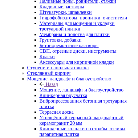
Наливные полы, ровнители, стяжки
Кладочные растворы
Штукатурки, шпаклевки
Гидрофобизаторы, пропитки, очистители
Материалы для мощения и укладки
тротуарной плитки
Мембраны и полотна для плитки
Грунтовки, добавки
Бетоноремонтные растворы
СВП, отрезные диски, инструменты
Краски
Аксессуары для кирпичной кладки
Ступени и напольная плитка
Cтеклянный кирпич
Мощение, ландшафт и благоустройство
Назад
Мощение, ландшафт и благоустройство
Клинкерная брусчатка
Вибропрессованная бетонная тротуарная
плитка
Террасная доска
Утолщённый террасный, ландшафтный
керамогранит 20 мм
Клинкерные колпаки на столбы, отливы,
парапетная плитка