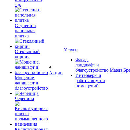
т.д.
Ступени и
напольная
плитка
Услуги
Cтеклянный
кирпич
Фасад,
ландшафт и
благоустройство
Maters
Бр
Акции
Интерьеры и
Мощение,
работы внутри
ландшафт и
помещений
благоустройство
Черепица
Кислотоупорная