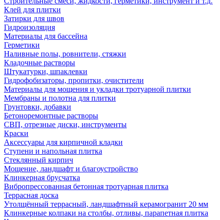
Строительные смеси, жидкости, герметики, инструмент и т.д.
Клей для плитки
Затирки для швов
Гидроизоляция
Материалы для бассейна
Герметики
Наливные полы, ровнители, стяжки
Кладочные растворы
Штукатурки, шпаклевки
Гидрофобизаторы, пропитки, очистители
Материалы для мощения и укладки тротуарной плитки
Мембраны и полотна для плитки
Грунтовки, добавки
Бетоноремонтные растворы
СВП, отрезные диски, инструменты
Краски
Аксессуары для кирпичной кладки
Ступени и напольная плитка
Cтеклянный кирпич
Мощение, ландшафт и благоустройство
Клинкерная брусчатка
Вибропрессованная бетонная тротуарная плитка
Террасная доска
Утолщённый террасный, ландшафтный керамогранит 20 мм
Клинкерные колпаки на столбы, отливы, парапетная плитка