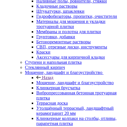
Наливные полы, ровнители, стяжки
Кладочные растворы
Штукатурки, шпаклевки
Гидрофобизаторы, пропитки, очистители
Материалы для мощения и укладки
тротуарной плитки
Мембраны и полотна для плитки
Грунтовки, добавки
Бетоноремонтные растворы
СВП, отрезные диски, инструменты
Краски
Аксессуары для кирпичной кладки
Ступени и напольная плитка
Cтеклянный кирпич
Мощение, ландшафт и благоустройство
Назад
Мощение, ландшафт и благоустройство
Клинкерная брусчатка
Вибропрессованная бетонная тротуарная
плитка
Террасная доска
Утолщённый террасный, ландшафтный
керамогранит 20 мм
Клинкерные колпаки на столбы, отливы,
парапетная плитка