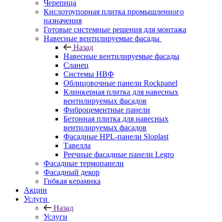
Черепица
Кислотоупорная плитка промышленного
назначения
Готовые системные решения для монтажа
Навесные вентилируемые фасады
Назад
Навесные вентилируемые фасады
Сланец
Системы НВФ
Облицовочные панели Rockpanel
Клинкерная плитка для навесных
вентилируемых фасадов
Фиброцементные панели
Бетонная плитка для навесных
вентилируемых фасадов
Фасадные HPL-панели Sloplast
Тавелла
Реечные фасадные панели Legro
Фасадные термопанели
Фасадный декор
Гибкая керамика
Акции
Услуги
Назад
Услуги