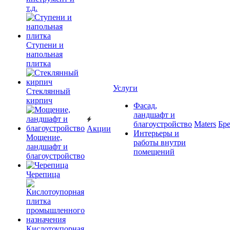
т.д.
Ступени и
напольная
плитка
Услуги
Cтеклянный
кирпич
Фасад,
ландшафт и
благоустройство
Maters
Бр
Акции
Интерьеры и
Мощение,
работы внутри
ландшафт и
помещений
благоустройство
Черепица
Кислотоупорная