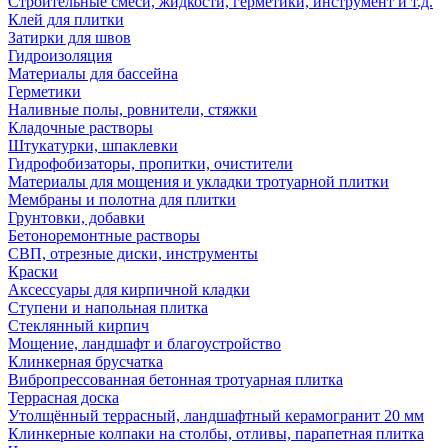
Строительные смеси, жидкости, герметики, инструмент и т.д.
Клей для плитки
Затирки для швов
Гидроизоляция
Материалы для бассейна
Герметики
Наливные полы, ровнители, стяжки
Кладочные растворы
Штукатурки, шпаклевки
Гидрофобизаторы, пропитки, очистители
Материалы для мощения и укладки тротуарной плитки
Мембраны и полотна для плитки
Грунтовки, добавки
Бетоноремонтные растворы
СВП, отрезные диски, инструменты
Краски
Аксессуары для кирпичной кладки
Ступени и напольная плитка
Cтеклянный кирпич
Мощение, ландшафт и благоустройство
Клинкерная брусчатка
Вибропрессованная бетонная тротуарная плитка
Террасная доска
Утолщённый террасный, ландшафтный керамогранит 20 мм
Клинкерные колпаки на столбы, отливы, парапетная плитка