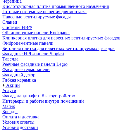
Черепица
Кислотоупорная плитка промышленного назначения
Готовые системные решения для монтажа
Навесные вентилируемые фасады
Сланец
Системы НВФ
Облицовочные панели Rockpanel
Клинкерная плитка для навесных вентилируемых фасадов
Фиброцементные панели
Бетонная плитка для навесных вентилируемых фасадов
Фасадные HPL-панели Sloplast
Тавелла
Реечные фасадные панели Legro
Фасадные термопанели
Фасадный декор
Гибкая керамика
Акции
Услуги
Фасад, ландшафт и благоустройство
Интерьеры и работы внутри помещений
Maters
Бренды
Оплата и доставка
Условия оплаты
Условия доставки