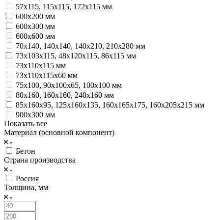
57х115, 115х115, 172х115 мм
600х200 мм
600х300 мм
600х600 мм
70х140, 140х140, 140х210, 210х280 мм
73х103х115, 48х120х115, 86х115 мм
73х110х115 мм
73х110х115х60 мм
75х100, 90х100х65, 100х100 мм
80х160, 160х160, 240х160 мм
85х160х95, 125х160х135, 160х165х175, 160х205х215 мм
900х300 мм
Показать все
Материал (основной компонент)
Бетон
Страна производства
Россия
Толщина, мм