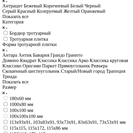
Антрацит
Бежевый
Коричневый
Белый
Черный
Серый
Красный
Колеруемый
Желтый
Оранжевый
Показать все
Категория
Бордюр тротуарный
Тротуарная плитка
Форма тротуарной плитки
Антара
Антик
Бавария
Грандо
Гранито
Домино
Квадрат
Классика
Классика Арко
Классика круговая
Классико
Оригами
Паркет
Прямоугольник
Ривьера
Скошенный шестиугольник
Старый/Новый город
Трапеция
Триада
Показать все
Размер
180х60 мм
1000х80 мм
100х100 мм
100х100х100 мм
113х93х91, 103х83х91, 93х73х91, 83х63х91, 73х53х91 мм
115х115, 115х172, 115х86 мм