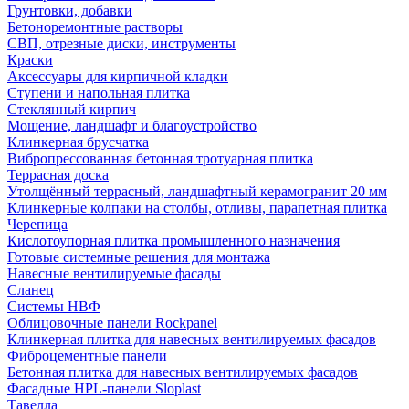
Грунтовки, добавки
Бетоноремонтные растворы
СВП, отрезные диски, инструменты
Краски
Аксессуары для кирпичной кладки
Ступени и напольная плитка
Cтеклянный кирпич
Мощение, ландшафт и благоустройство
Клинкерная брусчатка
Вибропрессованная бетонная тротуарная плитка
Террасная доска
Утолщённый террасный, ландшафтный керамогранит 20 мм
Клинкерные колпаки на столбы, отливы, парапетная плитка
Черепица
Кислотоупорная плитка промышленного назначения
Готовые системные решения для монтажа
Навесные вентилируемые фасады
Сланец
Системы НВФ
Облицовочные панели Rockpanel
Клинкерная плитка для навесных вентилируемых фасадов
Фиброцементные панели
Бетонная плитка для навесных вентилируемых фасадов
Фасадные HPL-панели Sloplast
Тавелла