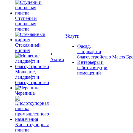
Ступени и
напольная
плитка
Услуги
Cтеклянный
Фасад,
кирпич
ландшафт и
благоустройство
Maters
Бр
Акции
Интерьеры и
работы внутри
Мощение,
помещений
ландшафт и
благоустройство
Черепица
Кислотоупорная
плитка