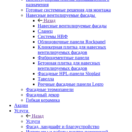
назначения
Готовые системные решения для монтажа
Навесные вентилируемые фасады
Назад
Навесные вентилируемые фасады
Сланец
Системы НВФ
Облицовочные панели Rockpanel
Клинкерная плитка для навесных
вентилируемых фасадов
Фиброцементные панели
Бетонная плитка для навесных
вентилируемых фасадов
Фасадные HPL-панели Sloplast
Тавелла
Реечные фасадные панели Legro
Фасадные термопанели
Фасадный декор
Гибкая керамика
Акции
Услуги
Назад
Услуги
Фасад, ландшафт и благоустройство
Интерьеры и работы внутри помещений