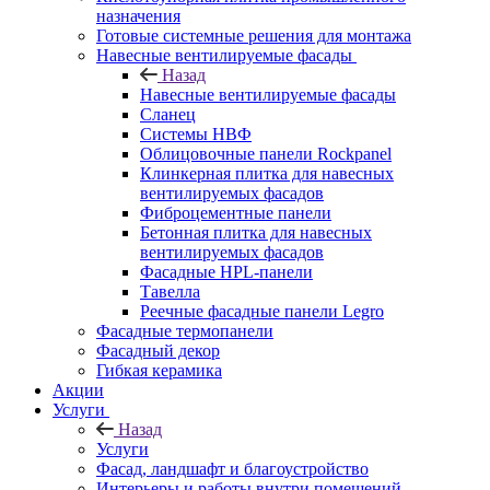
назначения
Готовые системные решения для монтажа
Навесные вентилируемые фасады
Назад
Навесные вентилируемые фасады
Сланец
Системы НВФ
Облицовочные панели Rockpanel
Клинкерная плитка для навесных
вентилируемых фасадов
Фиброцементные панели
Бетонная плитка для навесных
вентилируемых фасадов
Фасадные HPL-панели
Тавелла
Реечные фасадные панели Legro
Фасадные термопанели
Фасадный декор
Гибкая керамика
Акции
Услуги
Назад
Услуги
Фасад, ландшафт и благоустройство
Интерьеры и работы внутри помещений