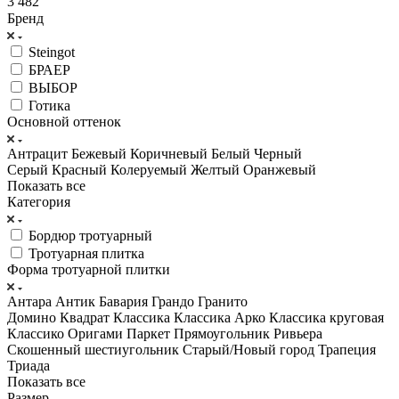
3 482
Бренд
Steingot
БРАЕР
ВЫБОР
Готика
Основной оттенок
Антрацит
Бежевый
Коричневый
Белый
Черный
Серый
Красный
Колеруемый
Желтый
Оранжевый
Показать все
Категория
Бордюр тротуарный
Тротуарная плитка
Форма тротуарной плитки
Антара
Антик
Бавария
Грандо
Гранито
Домино
Квадрат
Классика
Классика Арко
Классика круговая
Классико
Оригами
Паркет
Прямоугольник
Ривьера
Скошенный шестиугольник
Старый/Новый город
Трапеция
Триада
Показать все
Размер