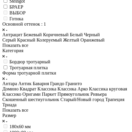
Steingot
БРАЕР
ВЫБОР
Готика
Основной оттенок
: 1
Антрацит
Бежевый
Коричневый
Белый
Черный
Серый
Красный
Колеруемый
Желтый
Оранжевый
Показать все
Категория
Бордюр тротуарный
Тротуарная плитка
Форма тротуарной плитки
Антара
Антик
Бавария
Грандо
Гранито
Домино
Квадрат
Классика
Классика Арко
Классика круговая
Классико
Оригами
Паркет
Прямоугольник
Ривьера
Скошенный шестиугольник
Старый/Новый город
Трапеция
Триада
Показать все
Размер
180х60 мм