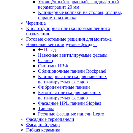
Утолщённый террасный, ландшафтный
керамогранит 20 мм
Клинкерные колпаки на столбы, отливы,
парапетная плитка
Черепица
Кислотоупорная плитка промышленного
назначения
Готовые системные решения для монтажа
Навесные вентилируемые фасады
Назад
Навесные вентилируемые фасады
Сланец
Системы НВФ
Облицовочные панели Rockpanel
Клинкерная плитка для навесных
вентилируемых фасадов
Фиброцементные панели
Бетонная плитка для навесных
вентилируемых фасадов
Фасадные HPL-панели Sloplast
Тавелла
Реечные фасадные панели Legro
Фасадные термопанели
Фасадный декор
Гибкая керамика