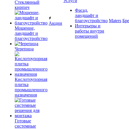
Услуги
Cтеклянный
кирпич
Фасад,
ландшафт и
благоустройство
Maters
Бр
Акции
Интерьеры и
Мощение,
работы внутри
ландшафт и
помещений
благоустройство
Черепица
Кислотоупорная
плитка
промышленного
назначения
Готовые
системные