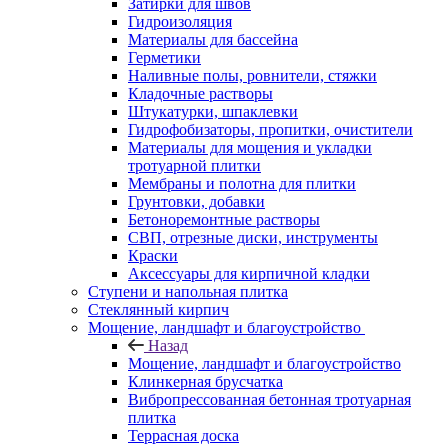
Затирки для швов
Гидроизоляция
Материалы для бассейна
Герметики
Наливные полы, ровнители, стяжки
Кладочные растворы
Штукатурки, шпаклевки
Гидрофобизаторы, пропитки, очистители
Материалы для мощения и укладки
тротуарной плитки
Мембраны и полотна для плитки
Грунтовки, добавки
Бетоноремонтные растворы
СВП, отрезные диски, инструменты
Краски
Аксессуары для кирпичной кладки
Ступени и напольная плитка
Cтеклянный кирпич
Мощение, ландшафт и благоустройство
Назад
Мощение, ландшафт и благоустройство
Клинкерная брусчатка
Вибропрессованная бетонная тротуарная
плитка
Террасная доска