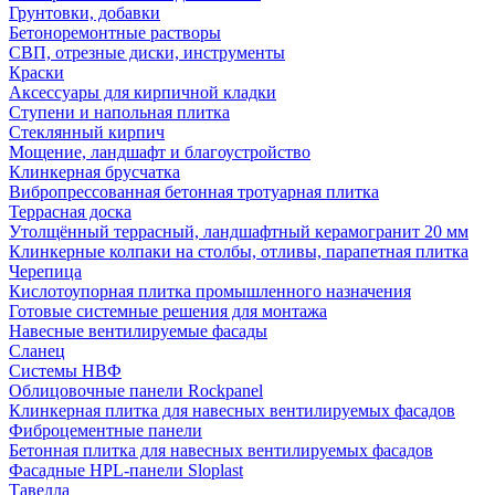
Грунтовки, добавки
Бетоноремонтные растворы
СВП, отрезные диски, инструменты
Краски
Аксессуары для кирпичной кладки
Ступени и напольная плитка
Cтеклянный кирпич
Мощение, ландшафт и благоустройство
Клинкерная брусчатка
Вибропрессованная бетонная тротуарная плитка
Террасная доска
Утолщённый террасный, ландшафтный керамогранит 20 мм
Клинкерные колпаки на столбы, отливы, парапетная плитка
Черепица
Кислотоупорная плитка промышленного назначения
Готовые системные решения для монтажа
Навесные вентилируемые фасады
Сланец
Системы НВФ
Облицовочные панели Rockpanel
Клинкерная плитка для навесных вентилируемых фасадов
Фиброцементные панели
Бетонная плитка для навесных вентилируемых фасадов
Фасадные HPL-панели Sloplast
Тавелла