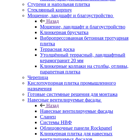
Ступени и напольная плитка
Cтеклянный кирпич
Мощение, ландшафт и благоустройство
Назад
Мощение, ландшафт и благоустройство
Клинкерная брусчатка
Вибропрессованная бетонная тротуарная
плитка
Террасная доска
Утолщённый террасный, ландшафтный
керамогранит 20 мм
Клинкерные колпаки на столбы, отливы,
парапетная плитка
Черепица
Кислотоупорная плитка промышленного
назначения
Готовые системные решения для монтажа
Навесные вентилируемые фасады
Назад
Навесные вентилируемые фасады
Сланец
Системы НВФ
Облицовочные панели Rockpanel
Клинкерная плитка для навесных
вентилируемых фасадов