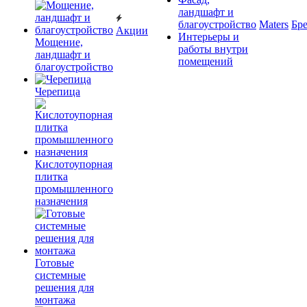
ландшафт и
благоустройство
Maters
Бр
Акции
Интерьеры и
Мощение,
работы внутри
ландшафт и
помещений
благоустройство
Черепица
Кислотоупорная
плитка
промышленного
назначения
Готовые
системные
решения для
монтажа