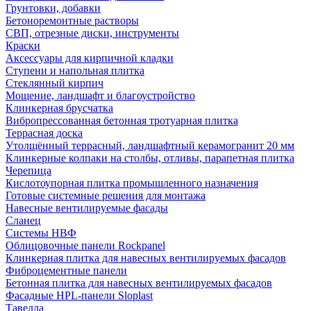
Грунтовки, добавки
Бетоноремонтные растворы
СВП, отрезные диски, инструменты
Краски
Аксессуары для кирпичной кладки
Ступени и напольная плитка
Cтеклянный кирпич
Мощение, ландшафт и благоустройство
Клинкерная брусчатка
Вибропрессованная бетонная тротуарная плитка
Террасная доска
Утолщённый террасный, ландшафтный керамогранит 20 мм
Клинкерные колпаки на столбы, отливы, парапетная плитка
Черепица
Кислотоупорная плитка промышленного назначения
Готовые системные решения для монтажа
Навесные вентилируемые фасады
Сланец
Системы НВФ
Облицовочные панели Rockpanel
Клинкерная плитка для навесных вентилируемых фасадов
Фиброцементные панели
Бетонная плитка для навесных вентилируемых фасадов
Фасадные HPL-панели Sloplast
Тавелла