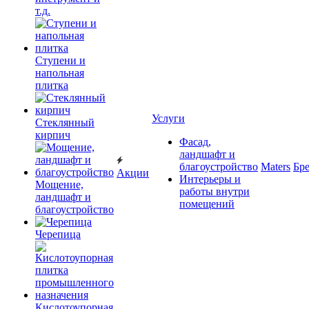
т.д.
Ступени и
напольная
плитка
Услуги
Cтеклянный
кирпич
Фасад,
ландшафт и
благоустройство
Maters
Бр
Акции
Интерьеры и
Мощение,
работы внутри
ландшафт и
помещений
благоустройство
Черепица
Кислотоупорная