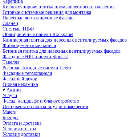
Черепица
Кислотоупорная плитка промышленного назначения
Готовые системные решения для монтажа
Навесные вентилируемые фасады
Сланец
Системы НВФ
Облицовочные панели Rockpanel
Клинкерная плитка для навесных вентилируемых фасадов
Фиброцементные панели
Бетонная плитка для навесных вентилируемых фасадов
Фасадные HPL-панели Sloplast
Тавелла
Реечные фасадные панели Legro
Фасадные термопанели
Фасадный декор
Гибкая керамика
Акции
Услуги
Фасад, ландшафт и благоустройство
Интерьеры и работы внутри помещений
Maters
Бренды
Оплата и доставка
Условия оплаты
Условия доставки