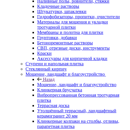
Наливные полы, ровнители, стяжки
Кладочные растворы
Штукатурки, шпаклевки
Гидрофобизаторы, пропитки, очистители
Материалы для мощения и укладки
тротуарной плитки
Мембраны и полотна для плитки
Грунтовки, добавки
Бетоноремонтные растворы
СВП, отрезные диски, инструменты
Краски
Аксессуары для кирпичной кладки
Ступени и напольная плитка
Cтеклянный кирпич
Мощение, ландшафт и благоустройство
Назад
Мощение, ландшафт и благоустройство
Клинкерная брусчатка
Вибропрессованная бетонная тротуарная
плитка
Террасная доска
Утолщённый террасный, ландшафтный
керамогранит 20 мм
Клинкерные колпаки на столбы, отливы,
парапетная плитка