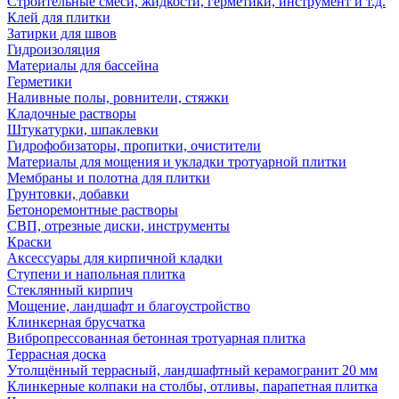
Строительные смеси, жидкости, герметики, инструмент и т.д.
Клей для плитки
Затирки для швов
Гидроизоляция
Материалы для бассейна
Герметики
Наливные полы, ровнители, стяжки
Кладочные растворы
Штукатурки, шпаклевки
Гидрофобизаторы, пропитки, очистители
Материалы для мощения и укладки тротуарной плитки
Мембраны и полотна для плитки
Грунтовки, добавки
Бетоноремонтные растворы
СВП, отрезные диски, инструменты
Краски
Аксессуары для кирпичной кладки
Ступени и напольная плитка
Cтеклянный кирпич
Мощение, ландшафт и благоустройство
Клинкерная брусчатка
Вибропрессованная бетонная тротуарная плитка
Террасная доска
Утолщённый террасный, ландшафтный керамогранит 20 мм
Клинкерные колпаки на столбы, отливы, парапетная плитка