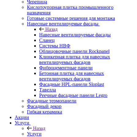
Черепица
Кислотоупорная плитка промышленного
назначения
Готовые системные решения для монтажа
Навесные вентилируемые фасады
Назад
Навесные вентилируемые фасады
Сланец
Системы НВФ
Облицовочные панели Rockpanel
Клинкерная плитка для навесных
вентилируемых фасадов
Фиброцементные панели
Бетонная плитка для навесных
вентилируемых фасадов
Фасадные HPL-панели Sloplast
Тавелла
Реечные фасадные панели Legro
Фасадные термопанели
Фасадный декор
Гибкая керамика
Акции
Услуги
Назад
Услуги