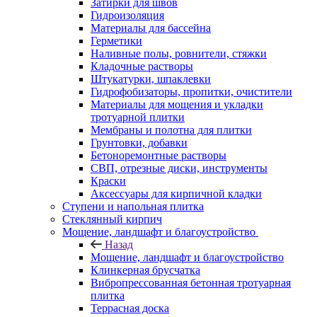
Затирки для швов
Гидроизоляция
Материалы для бассейна
Герметики
Наливные полы, ровнители, стяжки
Кладочные растворы
Штукатурки, шпаклевки
Гидрофобизаторы, пропитки, очистители
Материалы для мощения и укладки
тротуарной плитки
Мембраны и полотна для плитки
Грунтовки, добавки
Бетоноремонтные растворы
СВП, отрезные диски, инструменты
Краски
Аксессуары для кирпичной кладки
Ступени и напольная плитка
Cтеклянный кирпич
Мощение, ландшафт и благоустройство
Назад
Мощение, ландшафт и благоустройство
Клинкерная брусчатка
Вибропрессованная бетонная тротуарная
плитка
Террасная доска