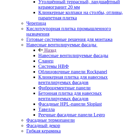
Утолщённый террасный, ландшафтный
керамогранит 20 мм
Клинкерные колпаки на столбы, отливы,
парапетная плитка
Черепица
Кислотоупорная плитка промышленного
назначения
Готовые системные решения для монтажа
Навесные вентилируемые фасады
Назад
Навесные вентилируемые фасады
Сланец
Системы НВФ
Облицовочные панели Rockpanel
Клинкерная плитка для навесных
вентилируемых фасадов
Фиброцементные панели
Бетонная плитка для навесных
вентилируемых фасадов
Фасадные HPL-панели Sloplast
Тавелла
Реечные фасадные панели Legro
Фасадные термопанели
Фасадный декор
Гибкая керамика