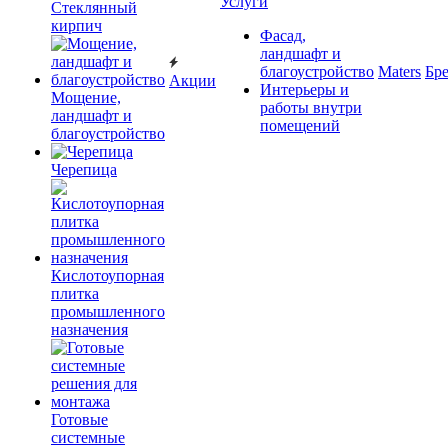
Услуги
Cтеклянный
кирпич
Фасад,
ландшафт и
благоустройство
Maters
Бр
Акции
Интерьеры и
Мощение,
работы внутри
ландшафт и
помещений
благоустройство
Черепица
Кислотоупорная
плитка
промышленного
назначения
Готовые
системные