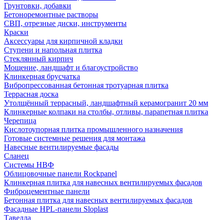
Грунтовки, добавки
Бетоноремонтные растворы
СВП, отрезные диски, инструменты
Краски
Аксессуары для кирпичной кладки
Ступени и напольная плитка
Cтеклянный кирпич
Мощение, ландшафт и благоустройство
Клинкерная брусчатка
Вибропрессованная бетонная тротуарная плитка
Террасная доска
Утолщённый террасный, ландшафтный керамогранит 20 мм
Клинкерные колпаки на столбы, отливы, парапетная плитка
Черепица
Кислотоупорная плитка промышленного назначения
Готовые системные решения для монтажа
Навесные вентилируемые фасады
Сланец
Системы НВФ
Облицовочные панели Rockpanel
Клинкерная плитка для навесных вентилируемых фасадов
Фиброцементные панели
Бетонная плитка для навесных вентилируемых фасадов
Фасадные HPL-панели Sloplast
Тавелла