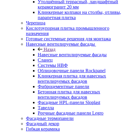
Утолщённый террасный, ландшафтный
керамогранит 20 мм
Клинкерные колпаки на столбы, отливы,
парапетная плитка
Черепица
Кислотоупорная плитка промышленного
назначения
Готовые системные решения для монтажа
Навесные вентилируемые фасады
Назад
Навесные вентилируемые фасады
Сланец
Системы НВФ
Облицовочные панели Rockpanel
Клинкерная плитка для навесных
вентилируемых фасадов
Фиброцементные панели
Бетонная плитка для навесных
вентилируемых фасадов
Фасадные HPL-панели Sloplast
Тавелла
Реечные фасадные панели Legro
Фасадные термопанели
Фасадный декор
Гибкая керамика