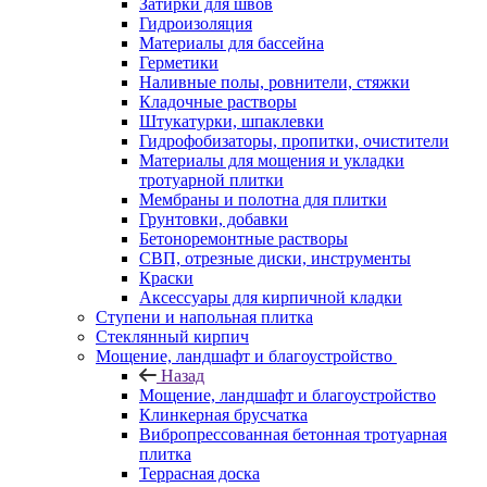
Затирки для швов
Гидроизоляция
Материалы для бассейна
Герметики
Наливные полы, ровнители, стяжки
Кладочные растворы
Штукатурки, шпаклевки
Гидрофобизаторы, пропитки, очистители
Материалы для мощения и укладки
тротуарной плитки
Мембраны и полотна для плитки
Грунтовки, добавки
Бетоноремонтные растворы
СВП, отрезные диски, инструменты
Краски
Аксессуары для кирпичной кладки
Ступени и напольная плитка
Cтеклянный кирпич
Мощение, ландшафт и благоустройство
Назад
Мощение, ландшафт и благоустройство
Клинкерная брусчатка
Вибропрессованная бетонная тротуарная
плитка
Террасная доска