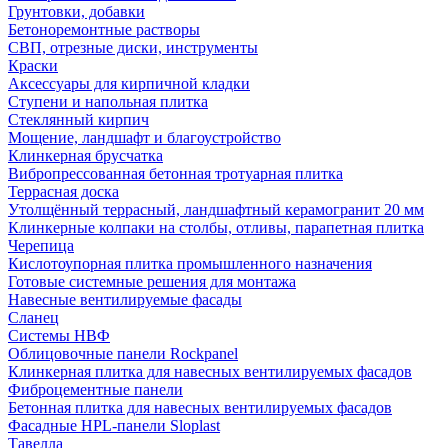
Грунтовки, добавки
Бетоноремонтные растворы
СВП, отрезные диски, инструменты
Краски
Аксессуары для кирпичной кладки
Ступени и напольная плитка
Cтеклянный кирпич
Мощение, ландшафт и благоустройство
Клинкерная брусчатка
Вибропрессованная бетонная тротуарная плитка
Террасная доска
Утолщённый террасный, ландшафтный керамогранит 20 мм
Клинкерные колпаки на столбы, отливы, парапетная плитка
Черепица
Кислотоупорная плитка промышленного назначения
Готовые системные решения для монтажа
Навесные вентилируемые фасады
Сланец
Системы НВФ
Облицовочные панели Rockpanel
Клинкерная плитка для навесных вентилируемых фасадов
Фиброцементные панели
Бетонная плитка для навесных вентилируемых фасадов
Фасадные HPL-панели Sloplast
Тавелла