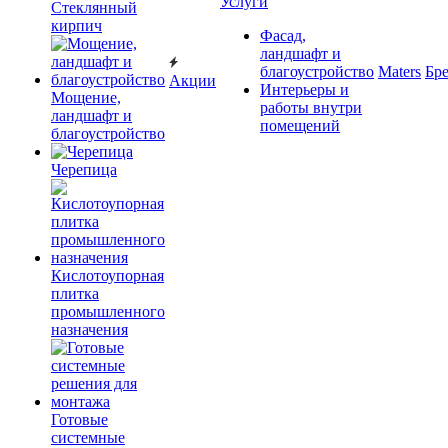
Услуги
Cтеклянный
кирпич
Фасад,
ландшафт и
благоустройство
Maters
Бр
Акции
Интерьеры и
Мощение,
работы внутри
ландшафт и
помещений
благоустройство
Черепица
Кислотоупорная
плитка
промышленного
назначения
Готовые
системные