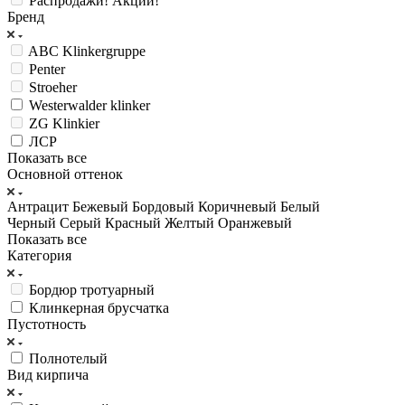
Распродажи! Акции!
Бренд
ABC Klinkergruppe
Penter
Stroeher
Westerwalder klinker
ZG Klinkier
ЛСР
Показать все
Основной оттенок
Антрацит
Бежевый
Бордовый
Коричневый
Белый
Черный
Серый
Красный
Желтый
Оранжевый
Показать все
Категория
Бордюр тротуарный
Клинкерная брусчатка
Пустотность
Полнотелый
Вид кирпича