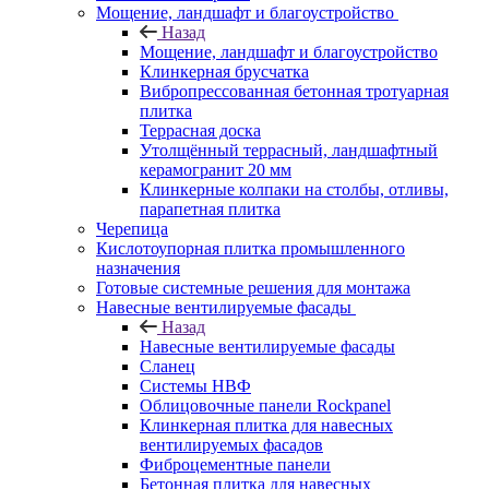
Мощение, ландшафт и благоустройство
Назад
Мощение, ландшафт и благоустройство
Клинкерная брусчатка
Вибропрессованная бетонная тротуарная
плитка
Террасная доска
Утолщённый террасный, ландшафтный
керамогранит 20 мм
Клинкерные колпаки на столбы, отливы,
парапетная плитка
Черепица
Кислотоупорная плитка промышленного
назначения
Готовые системные решения для монтажа
Навесные вентилируемые фасады
Назад
Навесные вентилируемые фасады
Сланец
Системы НВФ
Облицовочные панели Rockpanel
Клинкерная плитка для навесных
вентилируемых фасадов
Фиброцементные панели
Бетонная плитка для навесных