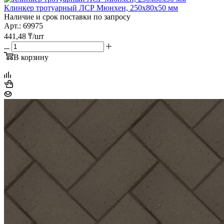
Клинкер тротуарный ЛСР Мюнхен, 250х80х50 мм
Наличие и срок поставки по запросу
Арт.: 69975
441,48
₸
/шт
В корзину