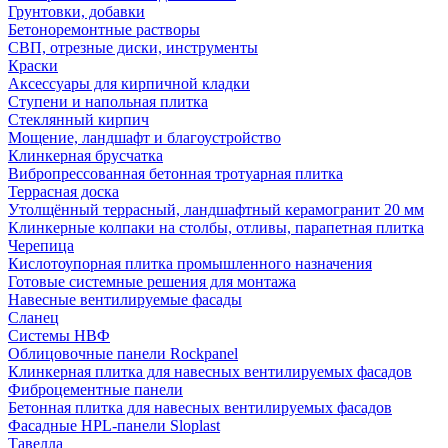
Грунтовки, добавки
Бетоноремонтные растворы
СВП, отрезные диски, инструменты
Краски
Аксессуары для кирпичной кладки
Ступени и напольная плитка
Cтеклянный кирпич
Мощение, ландшафт и благоустройство
Клинкерная брусчатка
Вибропрессованная бетонная тротуарная плитка
Террасная доска
Утолщённый террасный, ландшафтный керамогранит 20 мм
Клинкерные колпаки на столбы, отливы, парапетная плитка
Черепица
Кислотоупорная плитка промышленного назначения
Готовые системные решения для монтажа
Навесные вентилируемые фасады
Сланец
Системы НВФ
Облицовочные панели Rockpanel
Клинкерная плитка для навесных вентилируемых фасадов
Фиброцементные панели
Бетонная плитка для навесных вентилируемых фасадов
Фасадные HPL-панели Sloplast
Тавелла