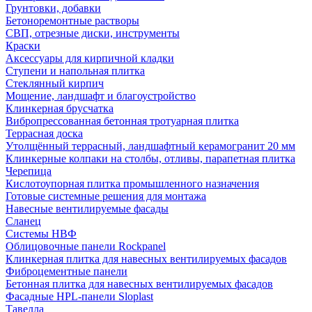
Грунтовки, добавки
Бетоноремонтные растворы
СВП, отрезные диски, инструменты
Краски
Аксессуары для кирпичной кладки
Ступени и напольная плитка
Cтеклянный кирпич
Мощение, ландшафт и благоустройство
Клинкерная брусчатка
Вибропрессованная бетонная тротуарная плитка
Террасная доска
Утолщённый террасный, ландшафтный керамогранит 20 мм
Клинкерные колпаки на столбы, отливы, парапетная плитка
Черепица
Кислотоупорная плитка промышленного назначения
Готовые системные решения для монтажа
Навесные вентилируемые фасады
Сланец
Системы НВФ
Облицовочные панели Rockpanel
Клинкерная плитка для навесных вентилируемых фасадов
Фиброцементные панели
Бетонная плитка для навесных вентилируемых фасадов
Фасадные HPL-панели Sloplast
Тавелла