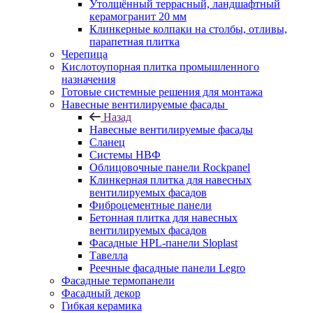
Утолщённый террасный, ландшафтный
керамогранит 20 мм
Клинкерные колпаки на столбы, отливы,
парапетная плитка
Черепица
Кислотоупорная плитка промышленного
назначения
Готовые системные решения для монтажа
Навесные вентилируемые фасады
Назад
Навесные вентилируемые фасады
Сланец
Системы НВФ
Облицовочные панели Rockpanel
Клинкерная плитка для навесных
вентилируемых фасадов
Фиброцементные панели
Бетонная плитка для навесных
вентилируемых фасадов
Фасадные HPL-панели Sloplast
Тавелла
Реечные фасадные панели Legro
Фасадные термопанели
Фасадный декор
Гибкая керамика