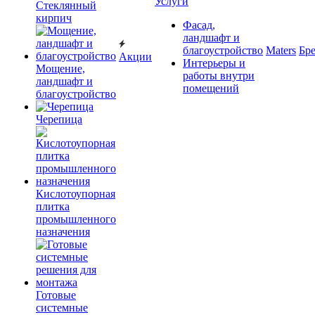
Услуги
Cтеклянный
кирпич
Фасад,
ландшафт и
благоустройство
Maters
Бр
Акции
Интерьеры и
Мощение,
работы внутри
ландшафт и
помещений
благоустройство
Черепица
Кислотоупорная
плитка
промышленного
назначения
Готовые
системные