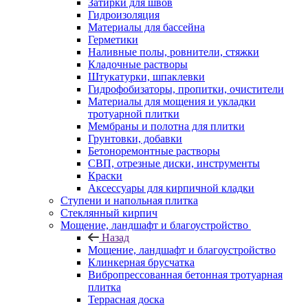
Затирки для швов
Гидроизоляция
Материалы для бассейна
Герметики
Наливные полы, ровнители, стяжки
Кладочные растворы
Штукатурки, шпаклевки
Гидрофобизаторы, пропитки, очистители
Материалы для мощения и укладки
тротуарной плитки
Мембраны и полотна для плитки
Грунтовки, добавки
Бетоноремонтные растворы
СВП, отрезные диски, инструменты
Краски
Аксессуары для кирпичной кладки
Ступени и напольная плитка
Cтеклянный кирпич
Мощение, ландшафт и благоустройство
Назад
Мощение, ландшафт и благоустройство
Клинкерная брусчатка
Вибропрессованная бетонная тротуарная
плитка
Террасная доска