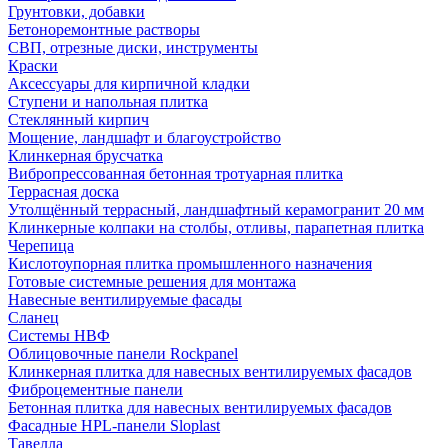
Грунтовки, добавки
Бетоноремонтные растворы
СВП, отрезные диски, инструменты
Краски
Аксессуары для кирпичной кладки
Ступени и напольная плитка
Cтеклянный кирпич
Мощение, ландшафт и благоустройство
Клинкерная брусчатка
Вибропрессованная бетонная тротуарная плитка
Террасная доска
Утолщённый террасный, ландшафтный керамогранит 20 мм
Клинкерные колпаки на столбы, отливы, парапетная плитка
Черепица
Кислотоупорная плитка промышленного назначения
Готовые системные решения для монтажа
Навесные вентилируемые фасады
Сланец
Системы НВФ
Облицовочные панели Rockpanel
Клинкерная плитка для навесных вентилируемых фасадов
Фиброцементные панели
Бетонная плитка для навесных вентилируемых фасадов
Фасадные HPL-панели Sloplast
Тавелла