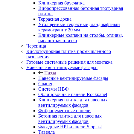
Клинкерная брусчатка
Вибропрессованная бетонная тротуарная
плитка
Террасная доска
Утолщённый террасный, ландшафтный
керамогранит 20 мм
Клинкерные колпаки на столбы, отливы,
парапетная плитка
Черепица
Кислотоупорная плитка промышленного
назначения
Готовые системные решения для монтажа
Навесные вентилируемые фасады
Назад
Навесные вентилируемые фасады
Сланец
Системы НВФ
Облицовочные панели Rockpanel
Клинкерная плитка для навесных
вентилируемых фасадов
Фиброцементные панели
Бетонная плитка для навесных
вентилируемых фасадов
Фасадные HPL-панели Sloplast
Тавелла