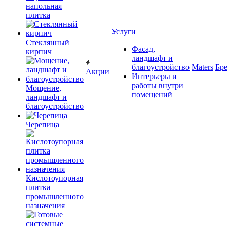
напольная
плитка
Услуги
Cтеклянный
Фасад,
кирпич
ландшафт и
благоустройство
Maters
Бр
Акции
Интерьеры и
работы внутри
Мощение,
помещений
ландшафт и
благоустройство
Черепица
Кислотоупорная
плитка
промышленного
назначения