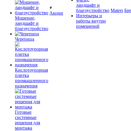
ландшафт и
благоустройство
Maters
Бр
Акции
Интерьеры и
Мощение,
работы внутри
ландшафт и
помещений
благоустройство
Черепица
Кислотоупорная
плитка
промышленного
назначения
Готовые
системные
решения для
монтажа