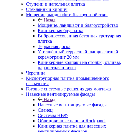
Ступени и напольная плитка
Cтеклянный кирпич
Мощение, ландшафт и благоустройство
Назад
Мощение, ландшафт и благоустройство
Клинкерная брусчатка
Вибропрессованная бетонная тротуарная
плитка
Террасная доска
Утолщённый террасный, ландшафтный
керамогранит 20 мм
Клинкерные колпаки на столбы, отливы,
парапетная плитка
Черепица
Кислотоупорная плитка промышленного
назначения
Готовые системные решения для монтажа
Навесные вентилируемые фасады
Назад
Навесные вентилируемые фасады
Сланец
Системы НВФ
Облицовочные панели Rockpanel
Клинкерная плитка для навесных
вентилируемых фасадов