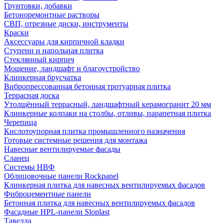
Грунтовки, добавки
Бетоноремонтные растворы
СВП, отрезные диски, инструменты
Краски
Аксессуары для кирпичной кладки
Ступени и напольная плитка
Cтеклянный кирпич
Мощение, ландшафт и благоустройство
Клинкерная брусчатка
Вибропрессованная бетонная тротуарная плитка
Террасная доска
Утолщённый террасный, ландшафтный керамогранит 20 мм
Клинкерные колпаки на столбы, отливы, парапетная плитка
Черепица
Кислотоупорная плитка промышленного назначения
Готовые системные решения для монтажа
Навесные вентилируемые фасады
Сланец
Системы НВФ
Облицовочные панели Rockpanel
Клинкерная плитка для навесных вентилируемых фасадов
Фиброцементные панели
Бетонная плитка для навесных вентилируемых фасадов
Фасадные HPL-панели Sloplast
Тавелла