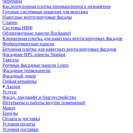
Черепица
Кислотоупорная плитка промышленного назначения
Готовые системные решения для монтажа
Навесные вентилируемые фасады
Сланец
Системы НВФ
Облицовочные панели Rockpanel
Клинкерная плитка для навесных вентилируемых фасадов
Фиброцементные панели
Бетонная плитка для навесных вентилируемых фасадов
Фасадные HPL-панели Sloplast
Тавелла
Реечные фасадные панели Legro
Фасадные термопанели
Фасадный декор
Гибкая керамика
Акции
Услуги
Фасад, ландшафт и благоустройство
Интерьеры и работы внутри помещений
Maters
Бренды
Оплата и доставка
Условия оплаты
Условия доставки