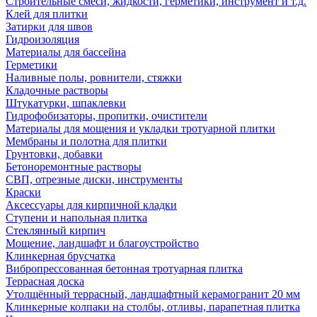
Строительные смеси, жидкости, герметики, инструмент и т.д.
Клей для плитки
Затирки для швов
Гидроизоляция
Материалы для бассейна
Герметики
Наливные полы, ровнители, стяжки
Кладочные растворы
Штукатурки, шпаклевки
Гидрофобизаторы, пропитки, очистители
Материалы для мощения и укладки тротуарной плитки
Мембраны и полотна для плитки
Грунтовки, добавки
Бетоноремонтные растворы
СВП, отрезные диски, инструменты
Краски
Аксессуары для кирпичной кладки
Ступени и напольная плитка
Cтеклянный кирпич
Мощение, ландшафт и благоустройство
Клинкерная брусчатка
Вибропрессованная бетонная тротуарная плитка
Террасная доска
Утолщённый террасный, ландшафтный керамогранит 20 мм
Клинкерные колпаки на столбы, отливы, парапетная плитка