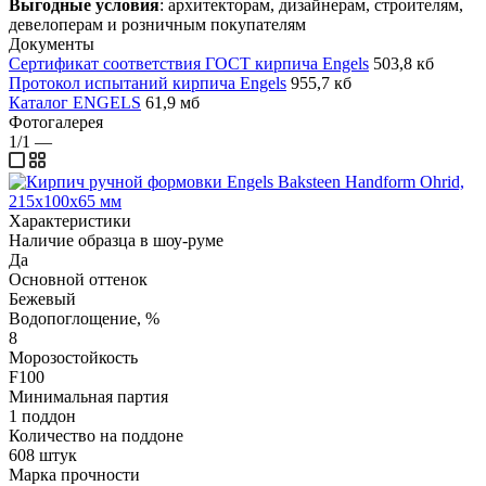
Выгодные условия
: архитекторам, дизайнерам, строителям,
девелоперам и розничным покупателям
Документы
Сертификат соответствия ГОСТ кирпича Engels
503,8 кб
Протокол испытаний кирпича Engels
955,7 кб
Каталог ENGELS
61,9 мб
Фотогалерея
1/1
—
Характеристики
Наличие образца в шоу-руме
Да
Основной оттенок
Бежевый
Водопоглощение, %
8
Морозостойкость
F100
Минимальная партия
1 поддон
Количество на поддоне
608 штук
Марка прочности