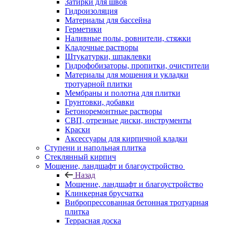
Затирки для швов
Гидроизоляция
Материалы для бассейна
Герметики
Наливные полы, ровнители, стяжки
Кладочные растворы
Штукатурки, шпаклевки
Гидрофобизаторы, пропитки, очистители
Материалы для мощения и укладки
тротуарной плитки
Мембраны и полотна для плитки
Грунтовки, добавки
Бетоноремонтные растворы
СВП, отрезные диски, инструменты
Краски
Аксессуары для кирпичной кладки
Ступени и напольная плитка
Cтеклянный кирпич
Мощение, ландшафт и благоустройство
Назад
Мощение, ландшафт и благоустройство
Клинкерная брусчатка
Вибропрессованная бетонная тротуарная
плитка
Террасная доска