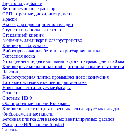
Грунтовки, добавки
Бетоноремонтные растворы
СВП, отрезные диски, инструменты
Краски
Аксессуары для кирпичной кладки
Ступени и напольная плитка
Cтеклянный кирпич
Мощение, ландшафт и благоустройство
Клинкерная брусчатка
Вибропрессованная бетонная тротуарная плитка
Террасная доска
Утолщённый террасный, ландшафтный керамогранит 20 мм
Клинкерные колпаки на столбы, отливы, парапетная плитка
Черепица
Кислотоупорная плитка промышленного назначения
Готовые системные решения для монтажа
Навесные вентилируемые фасады
Сланец
Системы НВФ
Облицовочные панели Rockpanel
Клинкерная плитка для навесных вентилируемых фасадов
Фиброцементные панели
Бетонная плитка для навесных вентилируемых фасадов
Фасадные HPL-панели Sloplast
Тавелла