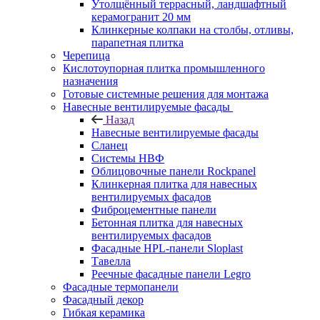
Утолщённый террасный, ландшафтный
керамогранит 20 мм
Клинкерные колпаки на столбы, отливы,
парапетная плитка
Черепица
Кислотоупорная плитка промышленного
назначения
Готовые системные решения для монтажа
Навесные вентилируемые фасады
Назад
Навесные вентилируемые фасады
Сланец
Системы НВФ
Облицовочные панели Rockpanel
Клинкерная плитка для навесных
вентилируемых фасадов
Фиброцементные панели
Бетонная плитка для навесных
вентилируемых фасадов
Фасадные HPL-панели Sloplast
Тавелла
Реечные фасадные панели Legro
Фасадные термопанели
Фасадный декор
Гибкая керамика