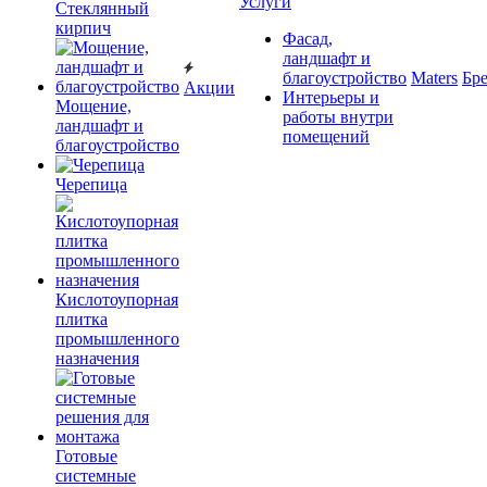
Услуги
Cтеклянный
кирпич
Фасад,
ландшафт и
благоустройство
Maters
Бр
Акции
Интерьеры и
Мощение,
работы внутри
ландшафт и
помещений
благоустройство
Черепица
Кислотоупорная
плитка
промышленного
назначения
Готовые
системные