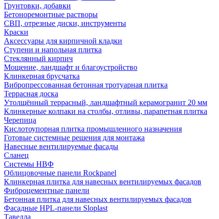
Грунтовки, добавки
Бетоноремонтные растворы
СВП, отрезные диски, инструменты
Краски
Аксессуары для кирпичной кладки
Ступени и напольная плитка
Cтеклянный кирпич
Мощение, ландшафт и благоустройство
Клинкерная брусчатка
Вибропрессованная бетонная тротуарная плитка
Террасная доска
Утолщённый террасный, ландшафтный керамогранит 20 мм
Клинкерные колпаки на столбы, отливы, парапетная плитка
Черепица
Кислотоупорная плитка промышленного назначения
Готовые системные решения для монтажа
Навесные вентилируемые фасады
Сланец
Системы НВФ
Облицовочные панели Rockpanel
Клинкерная плитка для навесных вентилируемых фасадов
Фиброцементные панели
Бетонная плитка для навесных вентилируемых фасадов
Фасадные HPL-панели Sloplast
Тавелла