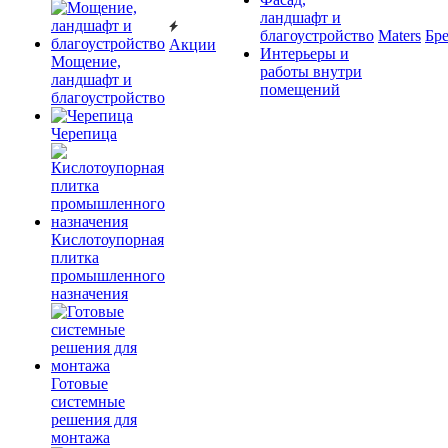
ландшафт и
благоустройство
Maters
Бр
Акции
Интерьеры и
Мощение,
работы внутри
ландшафт и
помещений
благоустройство
Черепица
Кислотоупорная
плитка
промышленного
назначения
Готовые
системные
решения для
монтажа