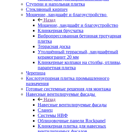
Ступени и напольная плитка
Cтеклянный кирпич
Мощение, ландшафт и благоустройство
Назад
Мощение, ландшафт и благоустройство
Клинкерная брусчатка
Вибропрессованная бетонная тротуарная
плитка
Террасная доска
Утолщённый террасный, ландшафтный
керамогранит 20 мм
Клинкерные колпаки на столбы, отливы,
парапетная плитка
Черепица
Кислотоупорная плитка промышленного
назначения
Готовые системные решения для монтажа
Навесные вентилируемые фасады
Назад
Навесные вентилируемые фасады
Сланец
Системы НВФ
Облицовочные панели Rockpanel
Клинкерная плитка для навесных
вентилируемых фасадов