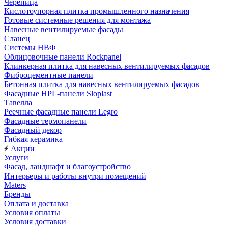
Черепица
Кислотоупорная плитка промышленного назначения
Готовые системные решения для монтажа
Навесные вентилируемые фасады
Сланец
Системы НВФ
Облицовочные панели Rockpanel
Клинкерная плитка для навесных вентилируемых фасадов
Фиброцементные панели
Бетонная плитка для навесных вентилируемых фасадов
Фасадные HPL-панели Sloplast
Тавелла
Реечные фасадные панели Legro
Фасадные термопанели
Фасадный декор
Гибкая керамика
Акции
Услуги
Фасад, ландшафт и благоустройство
Интерьеры и работы внутри помещений
Maters
Бренды
Оплата и доставка
Условия оплаты
Условия доставки