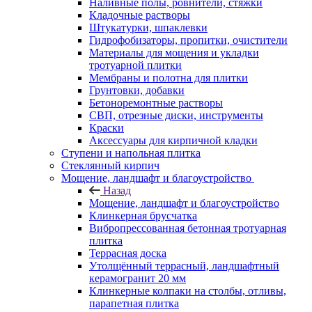
Наливные полы, ровнители, стяжки
Кладочные растворы
Штукатурки, шпаклевки
Гидрофобизаторы, пропитки, очистители
Материалы для мощения и укладки
тротуарной плитки
Мембраны и полотна для плитки
Грунтовки, добавки
Бетоноремонтные растворы
СВП, отрезные диски, инструменты
Краски
Аксессуары для кирпичной кладки
Ступени и напольная плитка
Cтеклянный кирпич
Мощение, ландшафт и благоустройство
Назад
Мощение, ландшафт и благоустройство
Клинкерная брусчатка
Вибропрессованная бетонная тротуарная
плитка
Террасная доска
Утолщённый террасный, ландшафтный
керамогранит 20 мм
Клинкерные колпаки на столбы, отливы,
парапетная плитка