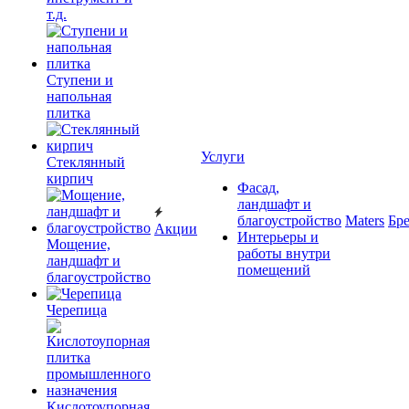
т.д.
Ступени и
напольная
плитка
Услуги
Cтеклянный
кирпич
Фасад,
ландшафт и
благоустройство
Maters
Бр
Акции
Интерьеры и
Мощение,
работы внутри
ландшафт и
помещений
благоустройство
Черепица
Кислотоупорная