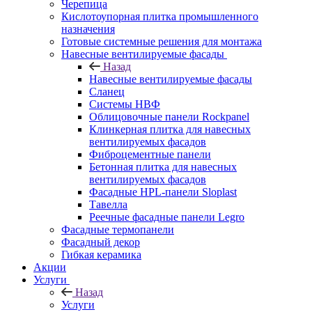
Черепица
Кислотоупорная плитка промышленного
назначения
Готовые системные решения для монтажа
Навесные вентилируемые фасады
Назад
Навесные вентилируемые фасады
Сланец
Системы НВФ
Облицовочные панели Rockpanel
Клинкерная плитка для навесных
вентилируемых фасадов
Фиброцементные панели
Бетонная плитка для навесных
вентилируемых фасадов
Фасадные HPL-панели Sloplast
Тавелла
Реечные фасадные панели Legro
Фасадные термопанели
Фасадный декор
Гибкая керамика
Акции
Услуги
Назад
Услуги