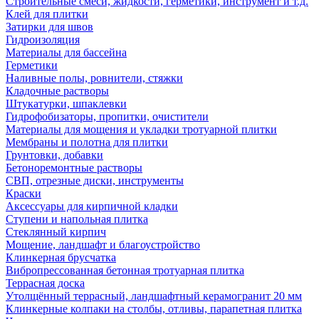
Строительные смеси, жидкости, герметики, инструмент и т.д.
Клей для плитки
Затирки для швов
Гидроизоляция
Материалы для бассейна
Герметики
Наливные полы, ровнители, стяжки
Кладочные растворы
Штукатурки, шпаклевки
Гидрофобизаторы, пропитки, очистители
Материалы для мощения и укладки тротуарной плитки
Мембраны и полотна для плитки
Грунтовки, добавки
Бетоноремонтные растворы
СВП, отрезные диски, инструменты
Краски
Аксессуары для кирпичной кладки
Ступени и напольная плитка
Cтеклянный кирпич
Мощение, ландшафт и благоустройство
Клинкерная брусчатка
Вибропрессованная бетонная тротуарная плитка
Террасная доска
Утолщённый террасный, ландшафтный керамогранит 20 мм
Клинкерные колпаки на столбы, отливы, парапетная плитка